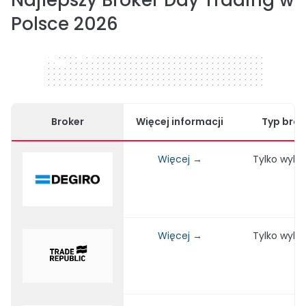
Najlepszy Broker Day Trading w
Polsce 2026
320 x 50
Broker
Więcej informacji
Typ brok
Więcej →
Tylko wyko
Więcej →
Tylko wyko