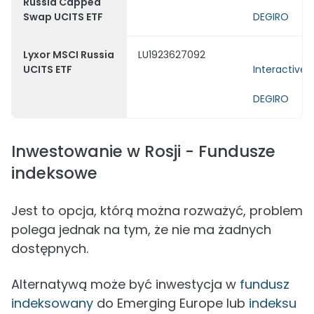
Russia Capped
Swap UCITS ETF
DEGIRO
Lyxor MSCI Russia
LU1923627092
UCITS ETF
Interactive 
DEGIRO
Inwestowanie w Rosji - Fundusze
indeksowe
Jest to opcja, którą można rozważyć, problem
polega jednak na tym, że nie ma żadnych
dostępnych.
Alternatywą może być inwestycja w
fundusz
indeksowany
do Emerging Europe lub
indeksu