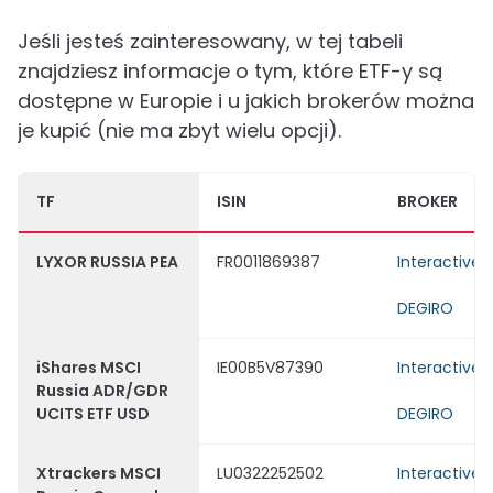
Jeśli jesteś zainteresowany, w tej tabeli
znajdziesz informacje o tym, które ETF-y są
dostępne w Europie i u jakich brokerów można
je kupić (nie ma zbyt wielu opcji).
TF
ISIN
BROKER
LYXOR RUSSIA PEA
FR0011869387
Interactive 
DEGIRO
iShares MSCI
IE00B5V87390
Interactive 
Russia ADR/GDR
UCITS ETF USD
DEGIRO
Xtrackers MSCI
LU0322252502
Interactive 