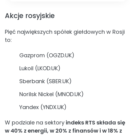
Akcje rosyjskie
Pięć największych spółek giełdowych w Rosji
to:
Gazprom (OGZD.UK)
Lukoil (LKOD.UK)
Sberbank (SBER.UK)
Norilsk Nickel (MNOD.UK)
Yandex (YNDX.UK)
W podziale na sektory
indeks RTS składa się
w 40% z energii, w 20% z finansów i w 18% z