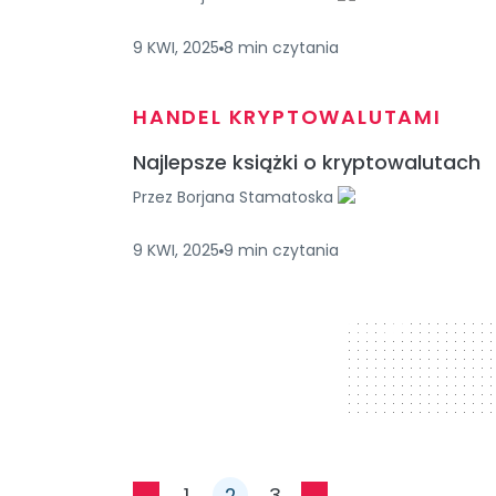
9 KWI, 2025
8
min
czytania
HANDEL KRYPTOWALUTAMI
Najlepsze książki o kryptowalutach
Przez
Borjana Stamatoska
9 KWI, 2025
9
min
czytania
728 x 90
1
2
3