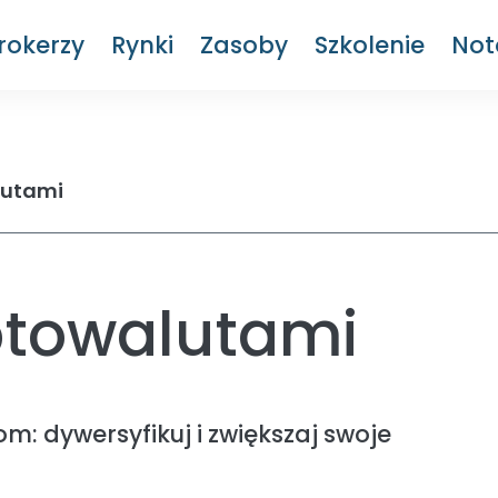
rokerzy
Rynki
Zasoby
Szkolenie
Not
lutami
ptowalutami
om: dywersyfikuj i zwiększaj swoje