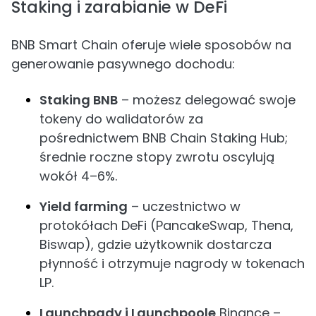
Staking i zarabianie w DeFi
BNB Smart Chain oferuje wiele sposobów na
generowanie pasywnego dochodu:
Staking BNB
– możesz delegować swoje
tokeny do walidatorów za
pośrednictwem BNB Chain Staking Hub;
średnie roczne stopy zwrotu oscylują
wokół 4–6%.
Yield farming
– uczestnictwo w
protokółach DeFi (PancakeSwap, Thena,
Biswap), gdzie użytkownik dostarcza
płynność i otrzymuje nagrody w tokenach
LP.
Launchpady i Launchpoole
Binance –