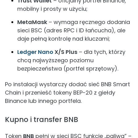
Trust Wallet
– oficjalny portfel Binance,
mobilny i prosty w użyciu;
MetaMask
– wymaga ręcznego dodania
sieci BSC (adres RPC i ID łańcucha), ale
daje pełną kontrolę nad kluczami;
Ledger Nano
X/S Plus
– dla tych, którzy
chcą najwyższego poziomu
bezpieczeństwa (portfel sprzętowy).
Po instalacji wystarczy dodać sieć BNB Smart
Chain i przenieść tokeny BEP-20 z giełdy
Binance lub innego portfela.
Kupno i transfer BNB
Token
BNB
pełni w sieci BSC funkcję „paliwa” –