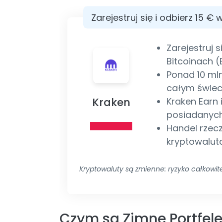
Zarejestruj się i odbierz 15 € 
Zarejestruj s
Bitcoinach (
Ponad 10 ml
całym świec
Kraken
Kraken Earn 
posiadanych
Handel rzec
kryptowalut
Kryptowaluty są zmienne: ryzyko całkowite
Czym są Zimne Portfel