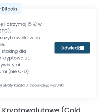
w Bitcoin
ię i otrzymaj 15 € w
BTC).
n użytkowników na
ie.
Odwiedź
i staking dla
 kryptowalut.
zywistymi
ami (nie CFD)
j utraty kapitału. Obowiązują warunki.
e Kryptowalutowe (Cold