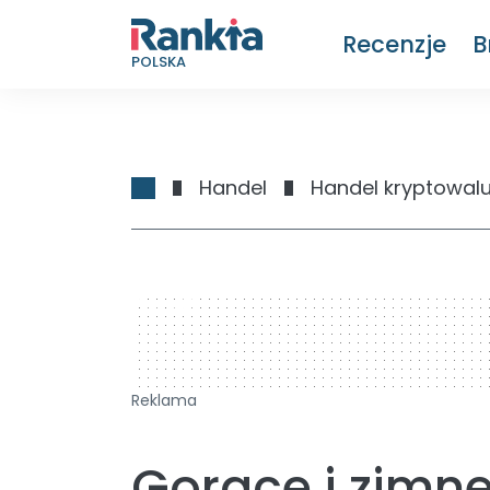
Recenzje
B
POLSKA
Handel
Handel kryptowal
728 x 90
Reklama
Gorące i zimne