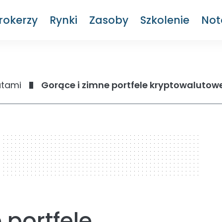
rokerzy
Rynki
Zasoby
Szkolenie
Not
utami
Gorące i zimne portfele kryptowalutow
 portfele