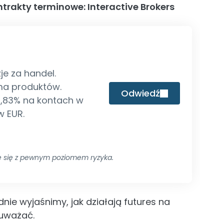
ntrakty terminowe: Interactive Brokers
je za handel.
ma produktów.
Odwiedź
4,83% na kontach w
w EUR.
e się z pewnym poziomem ryzyka.
nie wyjaśnimy, jak działają futures na
 uważać.