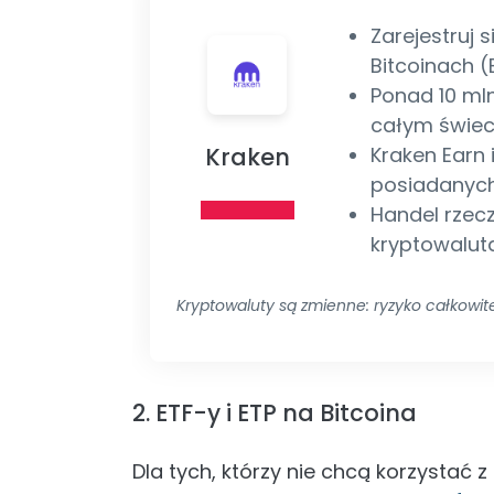
Zarejestruj s
Bitcoinach (
Ponad 10 ml
całym świec
Kraken
Kraken Earn 
posiadanych
Handel rzec
kryptowalut
Kryptowaluty są zmienne: ryzyko całkowite
2. ETF-y i ETP na Bitcoina
Dla tych, którzy nie chcą korzystać