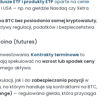
dusze ETF i produkty ETP
oparte na cenie
ie i USA — np. na giełdzie Nasdaq czy Xetra.
na BTC bez posiadania samej kryptowaluty
,
tywy regulacji, podatków i bezpieczeństwa.
oina (futures)
inwestowania.
Kontrakty terminowe
to
lają spekulować na
wzrost lub spadek ceny
samego aktywa.
acji, jak i do
zabezpieczania pozycji
w
, na którym handluje się kontraktami na BTC,
ange)
— regulowana giełda, która przyciąga