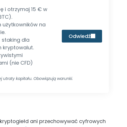
ię i otrzymaj 15 € w
BTC).
n użytkowników na
ie.
Odwiedź
i staking dla
 kryptowalut.
zywistymi
ami (nie CFD)
j utraty kapitału. Obowiązują warunki.
 z kryptogiełd ani przechowywać cyfrowych