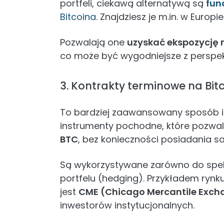
portfeli, ciekawą alternatywą są
fun
Bitcoina
. Znajdziesz je m.in. w Europ
Pozwalają one
uzyskać ekspozycję 
co może być wygodniejsze z perspek
3. Kontrakty terminowe na Bitc
To bardziej zaawansowany sposób 
instrumenty pochodne, które pozwa
BTC
, bez konieczności posiadania 
Są wykorzystywane zarówno do spekul
portfelu (hedging). Przykładem rynku
jest
CME (Chicago Mercantile Exch
inwestorów instytucjonalnych.