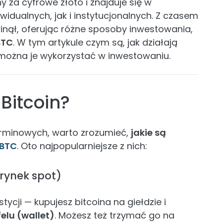
 za cyfrowe złoto i znajduje się w
idualnych, jak i instytucjonalnych. Z czasem
inął, oferując różne sposoby inwestowania,
BTC
. W tym artykule czym są, jak działają
k można je wykorzystać w inwestowaniu.
Bitcoin?
erminowych, warto zrozumieć,
jakie są
 BTC
. Oto najpopularniejsze z nich:
(rynek spot)
ycji — kupujesz bitcoina na giełdzie i
elu (wallet)
. Możesz też trzymać go na