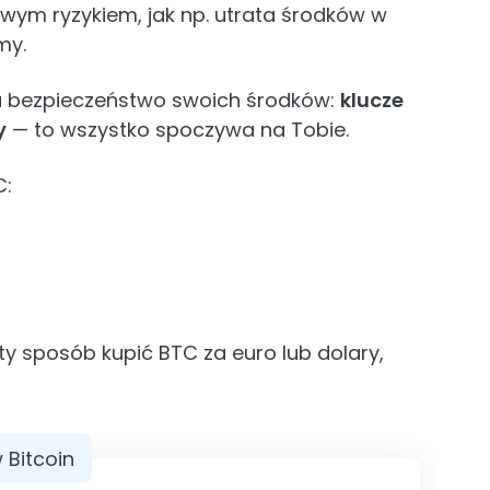
owym ryzykiem, jak np. utrata środków w
my.
a bezpieczeństwo swoich środków:
klucze
y
— to wszystko spoczywa na Tobie.
C:
y sposób kupić BTC za euro lub dolary,
w Bitcoin