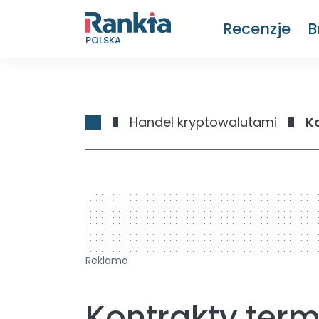
Recenzje
B
POLSKA
Handel kryptowalutami
K
728 x 90
Reklama
Kontrakty term