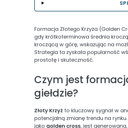
SP
Formacja Złotego Krzyża (Golden Cro
gdy krótkoterminowa średnia krocz
kroczącą w górę, wskazując na moż
Strategia ta zyskała popularność w
prostotę i skuteczność.
Czym jest formacj
giełdzie?
Złoty Krzyż
to kluczowy sygnał w ana
potencjalną zmianę trendu na rynku.
jako
golden cross
, jest generowana