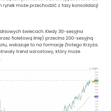
rynek może przechodzić z fazy konsolidacji
-dniowych świecach. Kiedy 30-sesyjna
zez fioletową linię) przecina 200-sesyjną
dołu, wskazuje to na formację Złotego Krzyża.
otrwały trend wzrostowy, który może
.