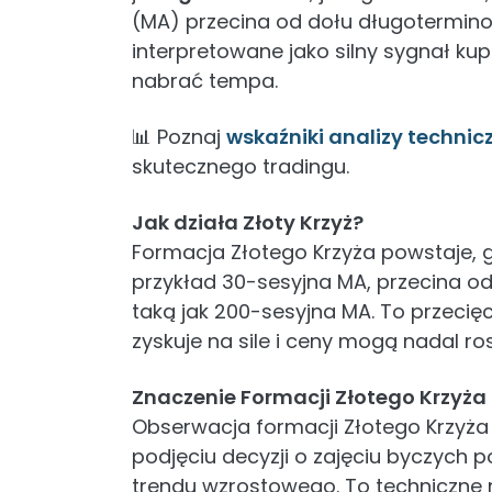
(MA) przecina od dołu długotermino
interpretowane jako silny sygnał ku
nabrać tempa.
📊 Poznaj
wskaźniki analizy technic
skutecznego tradingu.
Jak działa Złoty Krzyż?
Formacja Złotego Krzyża powstaje, 
przykład 30-sesyjna MA, przecina o
taką jak 200-sesyjna MA. To przec
zyskuje na sile i ceny mogą nadal ro
Znaczenie Formacji Złotego Krzyża
Obserwacja formacji Złotego Krzy
podjęciu decyzji o zajęciu byczych p
trendu wzrostowego. To techniczne 