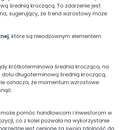
wą średnią kroczącą. To zdarzenie jest
pna, sugerujący, że trend wzrostowy może
znej
, które są nieodzownym elementem
gdy krótkoterminowa średnia krocząca, na
d dołu długoterminową średnią kroczącą,
ięcie oznacza, że momentum wzrostowe
snąć.
ża może pomóc handlowcom i inwestorom w
ozycji, co z kolei pozwala na wykorzystanie
narzędzie jest cenione za swoją zdolność do