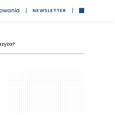
owania
NEWSLETTER
krzyża?
300 x 600