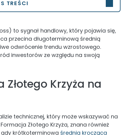
IS TREŚCI
ss) to sygnał handlowy, który pojawia się,
ąca przecina długoterminową średnią
liwe odwrócenie trendu wzrostowego.
śród inwestorów ze względu na swoją
a Złotego Krzyża na
lizie technicznej, który może wskazywać na
 Formacja Złotego Krzyża, znana również
, gdy krótkoterminowa
średnia krocząca