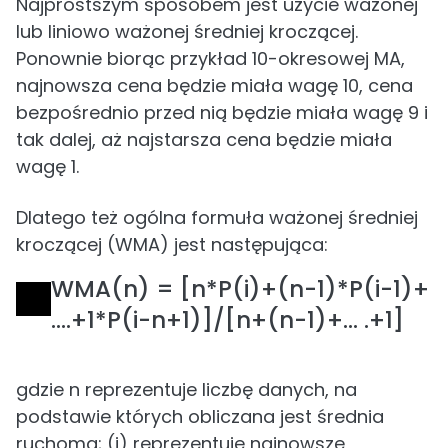
Najprostszym sposobem jest użycie ważonej
lub liniowo ważonej średniej kroczącej.
Ponownie biorąc przykład 10-okresowej MA,
najnowsza cena będzie miała wagę 10, cena
bezpośrednio przed nią będzie miała wagę 9 i
tak dalej, aż najstarsza cena będzie miała
wagę 1.
Dlatego też ogólna formuła ważonej średniej
kroczącej (WMA) jest następująca:
WMA(n) = [n*P(i)+(n-1)*P(i-1)+
….+1*P(i-n+1)]/[n+(n-1)+… .+1]
gdzie n reprezentuje liczbę danych, na
podstawie których obliczana jest średnia
ruchoma; (i) reprezentuje najnowsze