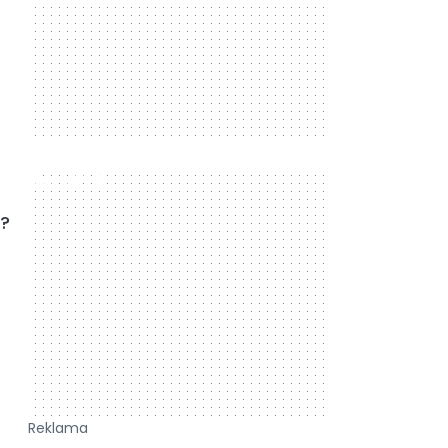
300 x 250
u?
Reklama