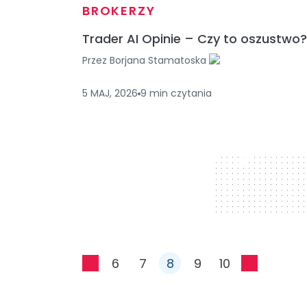
BROKERZY
Trader AI Opinie – Czy to oszustwo?
Przez
Borjana Stamatoska
5 MAJ, 2026
9
min
czytania
728 x 90
6
7
8
9
10