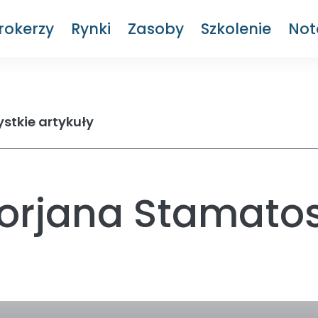
rokerzy
Rynki
Zasoby
Szkolenie
Not
stkie artykuły
Borjana Stamato