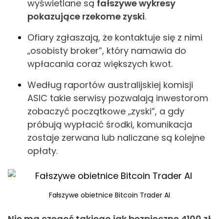
wyświetlane są
fałszywe wykresy
pokazujące rzekome zyski
.
Ofiary zgłaszają, że kontaktuje się z nimi
„osobisty broker”, który namawia do
wpłacania coraz większych kwot.
Według raportów australijskiej komisji
ASIC takie serwisy pozwalają inwestorom
zobaczyć początkowe „zyski”, a gdy
próbują wypłacić środki, komunikacja
zostaje zerwana lub naliczane są kolejne
opłaty.
Fałszywe obietnice Bitcoin Trader AI
Nie ma czegoś takiego jak bezpieczne 4100 zł