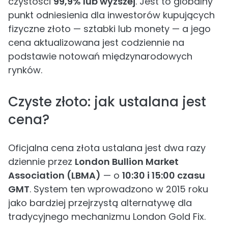
czystości
99,9% lub wyższej
. Jest to globalny
punkt odniesienia dla inwestorów kupujących
fizyczne złoto — sztabki lub monety — a jego
cena aktualizowana jest codziennie na
podstawie notowań międzynarodowych
rynków.
Czyste złoto: jak ustalana jest
cena?
Oficjalna cena złota ustalana jest dwa razy
dziennie przez
London Bullion Market
Association (LBMA)
— o
10:30 i 15:00 czasu
GMT
. System ten wprowadzono w 2015 roku
jako bardziej przejrzystą alternatywę dla
tradycyjnego mechanizmu London Gold Fix.