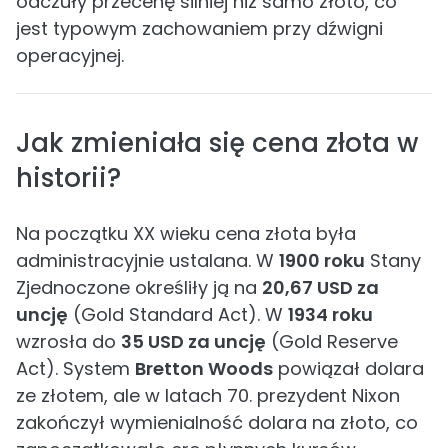
odczuły przecenę silniej niż samo złoto, co
jest typowym zachowaniem przy dźwigni
operacyjnej.
Jak zmieniała się cena złota w
historii?
Na początku XX wieku cena złota była
administracyjnie ustalana. W
1900 roku
Stany
Zjednoczone określiły ją na
20,67 USD za
uncję
(Gold Standard Act). W
1934 roku
wzrosła do
35 USD za uncję
(Gold Reserve
Act). System
Bretton Woods
powiązał dolara
ze złotem, ale w latach 70. prezydent Nixon
zakończył wymienialność dolara na złoto, co