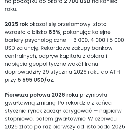
na początku do około
2 700 USD
na koniec
roku.
2025 rok
okazał się przełomowy: złoto
wzrosło o blisko
65%
, pokonując kolejne
bariery psychologiczne — 3 000, 4 000 i 5 000
USD za uncję. Rekordowe zakupy banków
centralnych, odpływ kapitału z dolara i
napięcia geopolityczne wokół Iranu
doprowadziły 29 stycznia 2026 roku do ATH
przy
5 595 USD/oz
.
Pierwsza połowa 2026 roku
przyniosła
gwałtowną zmianę. Po rekordzie z końca
stycznia rynek zaczął korygować — najpierw
stopniowo, potem gwałtownie. W czerwcu
2026 złoto po raz pierwszy od listopada 2025