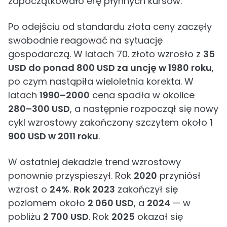
zapoczątkowało erę płynnych kursów.
Po odejściu od standardu złota ceny zaczęły
swobodnie reagować na sytuację
gospodarczą. W latach 70. złoto wzrosło z
35
USD do ponad 800 USD za uncję w 1980 roku
,
po czym nastąpiła wieloletnia korekta. W
latach
1990–2000
cena spadła w okolice
280–300 USD
, a następnie rozpoczął się nowy
cykl wzrostowy zakończony szczytem około
1
900 USD w 2011 roku
.
W ostatniej dekadzie trend wzrostowy
ponownie przyspieszył. Rok
2020
przyniósł
wzrost o
24%
.
Rok 2023
zakończył się
poziomem około
2 060 USD
, a
2024
— w
pobliżu
2 700 USD
. Rok
2025
okazał się