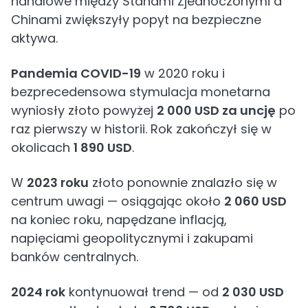
handlowe między Stanami Zjednoczonymi a
Chinami zwiększyły popyt na bezpieczne
aktywa.
Pandemia COVID-19
w 2020 roku i
bezprecedensowa stymulacja monetarna
wyniosły złoto powyżej
2 000 USD za uncję
po
raz pierwszy w historii. Rok zakończył się w
okolicach
1 890 USD
.
W
2023 roku
złoto ponownie znalazło się w
centrum uwagi — osiągając około
2 060 USD
na koniec roku, napędzane inflacją,
napięciami geopolitycznymi i zakupami
banków centralnych.
2024 rok
kontynuował trend — od
2 030 USD