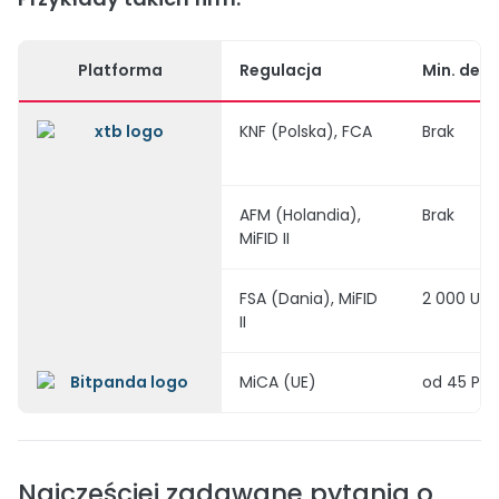
Platforma
Regulacja
Min. dep
KNF (Polska), FCA
Brak
AFM (Holandia),
Brak
MiFID II
FSA (Dania), MiFID
2 000 US
II
MiCA (UE)
od 45 PLN
Najczęściej zadawane pytania o