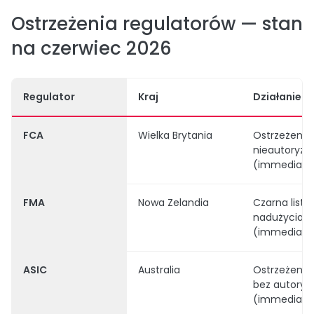
Ostrzeżenia regulatorów — stan
na czerwiec 2026
Regulator
Kraj
Działanie
FCA
Wielka Brytania
Ostrzeżenie
nieautoryz
(immediatef
FMA
Nowa Zelandia
Czarna lista
nadużycia
(immediate
ASIC
Australia
Ostrzeżenie
bez autoryza
(immediatef