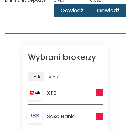
Minimalny depozyt
0 PLN
0 USD
Odwiedź
Odwiedź
Wybrani brokerzy
1 - 5
6 - 7
XTB
Saxo Bank