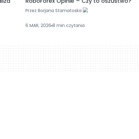
liza
RoboForex Opinie – Czy to oszustwo?
Przez
Borjana Stamatoska
6 MAR, 2026
8
min
czytania