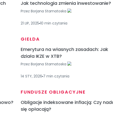
ych
Jak technologia zmienia inwestowanie?
Przez
Borjana Stamatoska
21 LIP, 2025
10
min
czytania
GIEŁDA
Emerytura na własnych zasadach: Jak
działa IKZE w XTB?
Przez
Borjana Stamatoska
14 STY, 2026
7
min
czytania
FUNDUSZE OBLIGACYJNE
inowo?
Obligacje indeksowane inflacją: Czy nad
się opłacają?