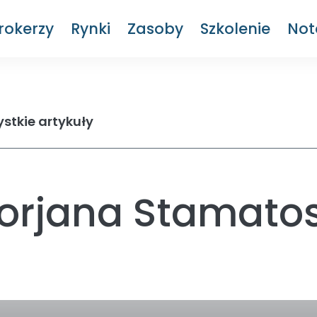
rokerzy
Rynki
Zasoby
Szkolenie
Not
stkie artykuły
Borjana Stamato