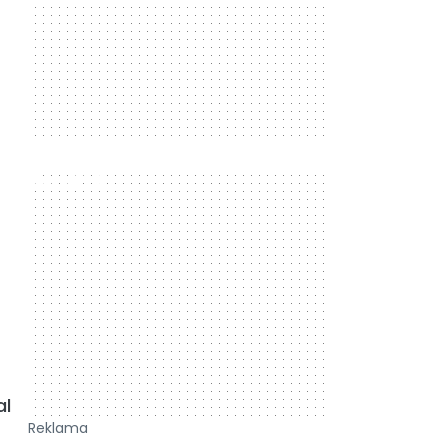
300 x 250
al
Reklama