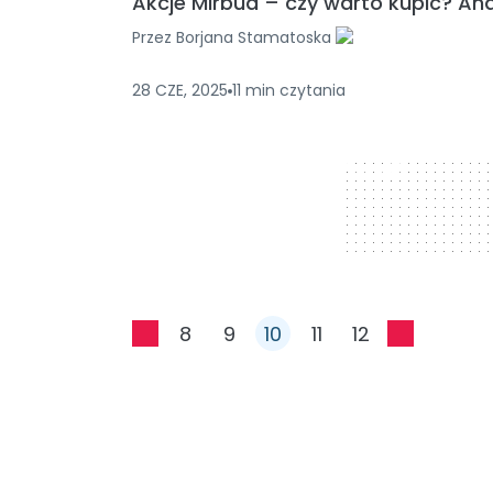
Akcje Mirbud – czy warto kupić? Ana
Przez
Borjana Stamatoska
28 CZE, 2025
11
min
czytania
728 x 90
8
9
10
11
12