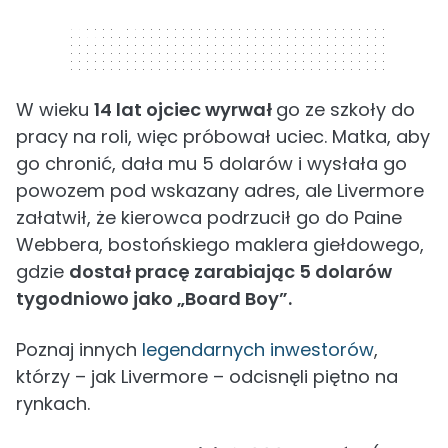
320 x 50
W wieku
14 lat ojciec wyrwał
go ze szkoły do
pracy na roli, więc próbował uciec. Matka, aby
go chronić, dała mu 5 dolarów i wysłała go
powozem pod wskazany adres, ale Livermore
załatwił, że kierowca podrzucił go do Paine
Webbera, bostońskiego maklera giełdowego,
gdzie
dostał pracę zarabiając 5 dolarów
tygodniowo jako „Board Boy”.
Poznaj innych
legendarnych inwestorów
,
którzy – jak Livermore – odcisnęli piętno na
rynkach.