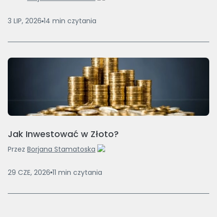
3 LIP, 2026
14
min
czytania
Jak Inwestować w Złoto?
Przez
Borjana Stamatoska
29 CZE, 2026
11
min
czytania