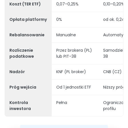
Koszt (TER ETF)
0,07–0,25%
0,10–0,20%
Opłata platformy
0%
od ok. 0,24%
Rebalansowanie
Manualne
Automatyc
Rozliczenie
Przez brokera (PL)
Samodzielni
podatkowe
lub PIT-38
38
Nadzór
KNF (PL broker)
CNB (CZ) / Mi
Próg wejścia
Od 1 jednostki ETF
Niższy próg
Kontrola
Pełna
Ograniczon
inwestora
profilu