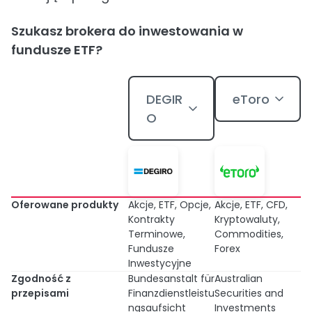
Szukasz brokera do inwestowania w
fundusze ETF?
DEGIR
eToro
O
Oferowane produkty
Akcje, ETF, Opcje,
Akcje, ETF, CFD,
Kontrakty
Kryptowaluty,
Terminowe,
Commodities,
Fundusze
Forex
Inwestycyjne
Zgodność z
Bundesanstalt für
Australian
przepisami
Finanzdienstleistu
Securities and
ngsaufsicht
Investments