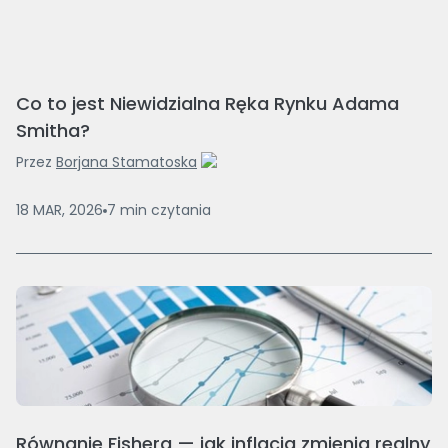
Co to jest Niewidzialna Ręka Rynku Adama
Smitha?
Przez
Borjana Stamatoska
18 MAR, 2026
7
min
czytania
Równanie Fishera — jak inflacja zmienia realny