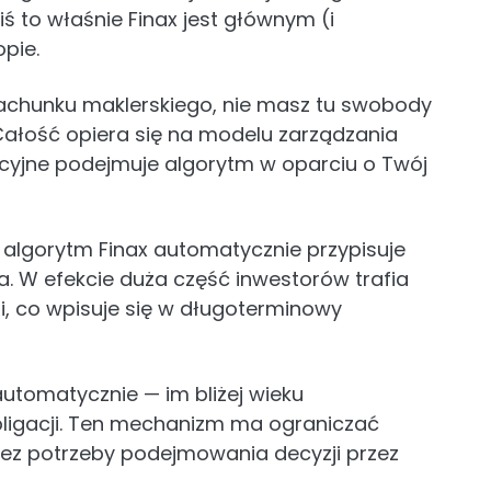
ś to właśnie Finax jest głównym (i
pie.
achunku maklerskiego, nie masz tu swobody
ałość opiera się na modelu zarządzania
ycyjne podejmuje algorytm w oparciu o Twój
j algorytm Finax automatycznie przypisuje
a. W efekcie duża część inwestorów trafia
ji, co wpisuje się w długoterminowy
automatycznie — im bliżej wieku
bligacji. Ten mechanizm ma ograniczać
 bez potrzeby podejmowania decyzji przez