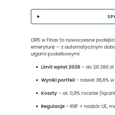
SP
OIPE w Finax to nowoczesne podejś
emeryturę — z automatycznym dobore
ulgami podatkowymi.
Limit wpłat 2026
– do 28 260 zł 
Wyniki portfeli
– nawet 36,6% w 
Koszty
– ok. 0,9% rocznie (łączn
Regulacje
– KNF + nadzór UE, mo