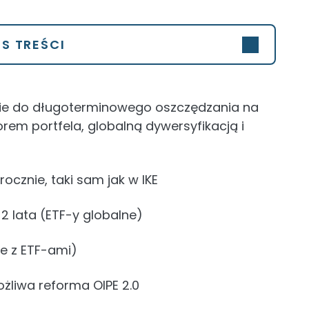
IS TREŚCI
cie do długoterminowego oszczędzania na
m portfela, globalną dywersyfikacją i
rocznie, taki sam jak w IKE
2 lata (ETF-y globalne)
ie z ETF-ami)
żliwa reforma OIPE 2.0