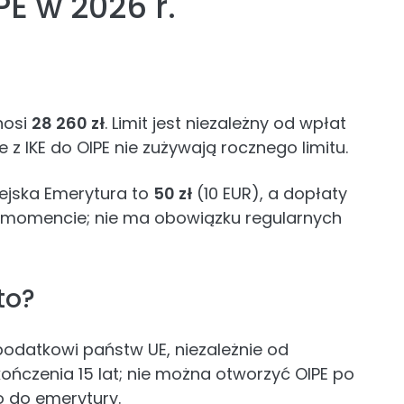
PE w 2026 r.
nosi
28 260 zł
. Limit jest niezależny od wpłat
ne z IKE do OIPE nie zużywają rocznego limitu.
ejska Emerytura to
50 zł
(10 EUR), a dopłaty
momencie; nie ma obowiązku regularnych
to?
odatkowi państw UE, niezależnie od
ńczenia 15 lat; nie można otworzyć OIPE po
wo do emerytury.