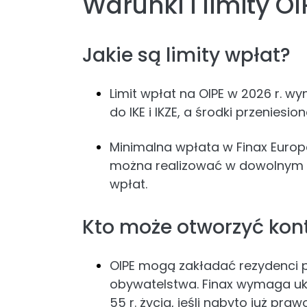
Warunki i limity OI
Jakie są limity wpłat?
Limit wpłat na OIPE w 2026 r. wy
do IKE i IKZE, a środki przeniesio
Minimalna wpłata w Finax Europ
można realizować w dowolnym 
wpłat.
Kto może otworzyć kon
OIPE mogą zakładać rezydenci p
obywatelstwa. Finax wymaga uko
55 r. życia, jeśli nabyto już pra