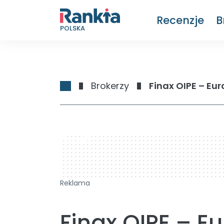
Recenzje
B
POLSKA
Brokerzy
Finax OIPE – Eu
728 x 90
Reklama
Finax OIPE – E