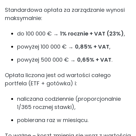
Standardowa opłata za zarządzanie wynosi
maksymalnie:
do 100 000 € →
1% rocznie + VAT (23%)
,
powyżej 100 000 € →
0,85% + VAT
,
powyżej 500 000 € →
0,65% + VAT
.
Opłata liczona jest od wartości całego
portfela (ETF + gotówka) i:
naliczana codziennie (proporcjonalnie
1/365 rocznej stawki),
pobierana raz w miesiącu.
To ważne – koszt zmienia się wraz z wartością