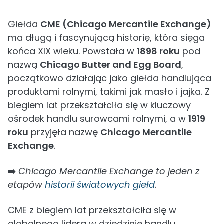
Giełda
CME (Chicago Mercantile Exchange)
ma długą i fascynującą historię, która sięga
końca XIX wieku. Powstała w
1898 roku
pod
nazwą
Chicago Butter and Egg Board
,
początkowo działając jako giełda handlująca
produktami rolnymi, takimi jak masło i jajka. Z
biegiem lat przekształciła się w kluczowy
ośrodek handlu surowcami rolnymi, a w
1919
roku
przyjęła nazwę
Chicago Mercantile
Exchange
.
➡️
Chicago Mercantile Exchange to jeden z
etapów
historii światowych giełd
.
CME z biegiem lat przekształciła się w
globalnego lidera w dziedzinie handlu