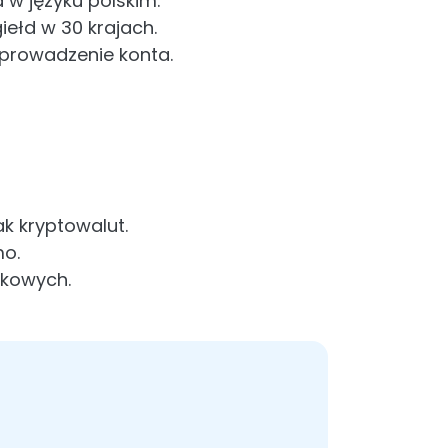
 w języku polskim.
iełd w 30 krajach.
 prowadzenie konta.
ak kryptowalut.
mo.
mkowych.