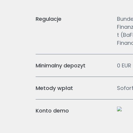
Regulacje
Bunde
Finan
t (BaF
Finan
Minimalny depozyt
0 EUR
Metody wpłat
Sofor
Konto demo