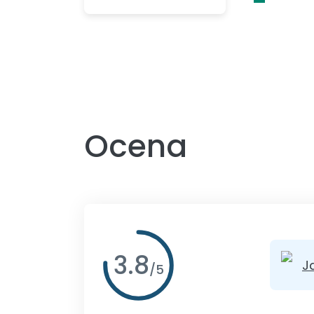
Ocena
3.8
J
/
5