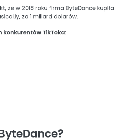
kt, że w 2018 roku firma ByteDance kupiła
cal.ly, za 1 miliard dolarów.
h konkurentów TikToka
:
O ByteDance?