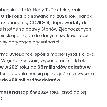
becnie ustalić, kiedy TikTok faktycznie
IPO TikToka planowano na 2020 rok
, jednak
iu z pandemią COVID-19, doprowadziły do
ie istotne są obawy Stanów Zjednoczonych
hińskiego rządu do danych użytkowników
pisy dotyczące prywatności.
irma ByteDance, spółka macierzysta TikToka,
 Wręcz przeciwnie, wycena marki TikTok
w w 2021 roku
do
65 miliardów dolarów w
em i popularnością aplikacji. Z kolei wycena
 do 400 miliardów dolarów
.
może nastąpić w 2024 roku
, choć do tej
O.