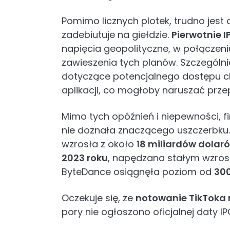
Pomimo licznych plotek, trudno jest o
zadebiutuje na giełdzie.
Pierwotnie 
napięcia geopolityczne, w połączen
zawieszenia tych planów. Szczególn
dotyczące potencjalnego dostępu c
aplikacji, co mogłoby naruszać prze
Mimo tych opóźnień i niepewności, f
nie doznała znaczącego uszczerbku.
wzrosła z około
18 miliardów dolaró
2023 roku
, napędzana stałym wzrost
ByteDance osiągnęła poziom od
300
Oczekuje się, że
notowanie TikToka 
pory nie ogłoszono oficjalnej daty IP