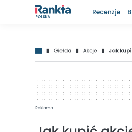
Recenzje
B
POLSKA
Giełda
Akcje
Jak kupi
728 x 90
Reklama
Jak kupić akcj