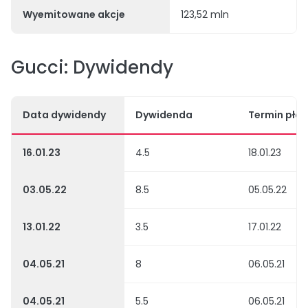
Wyemitowane akcje
123,52 mln
Gucci: Dywidendy
Data dywidendy
Dywidenda
Termin płat
16.01.23
4.5
18.01.23
03.05.22
8.5
05.05.22
13.01.22
3.5
17.01.22
04.05.21
8
06.05.21
04.05.21
5.5
06.05.21