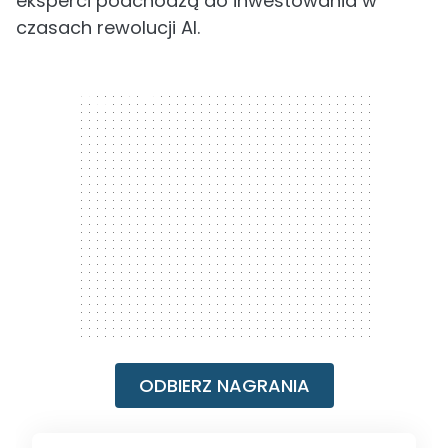
eksperci podchodzą do inwestowania w
czasach rewolucji AI.
300 x 250
ODBIERZ NAGRANIA