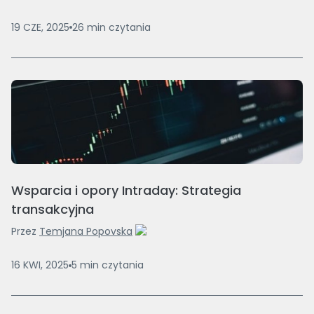
19 CZE, 2025
26
min
czytania
Wsparcia i opory Intraday: Strategia
transakcyjna
Przez
Temjana Popovska
16 KWI, 2025
5
min
czytania