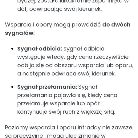
byczej, została kilkakrotnie zepchnięta w
dół, odwracając swój kierunek.
Wsparcia i opory mogą prowadzić
do dwóch
sygnałów:
Sygnał odbicia:
sygnał odbicia
występuje wtedy, gdy cena rzeczywiście
odbija się od obszaru wsparcia lub oporu,
a następnie odwraca swój kierunek.
Sygnał przełamania:
Sygnał
przełamania pojawia się, kiedy cena
przełamuje wsparcie lub opór i
kontynuuje swój ruch z większą siłą.
Poziomy wsparcia i oporu intraday nie zawsze
są precyzyjne i mogą ulec zmianie w