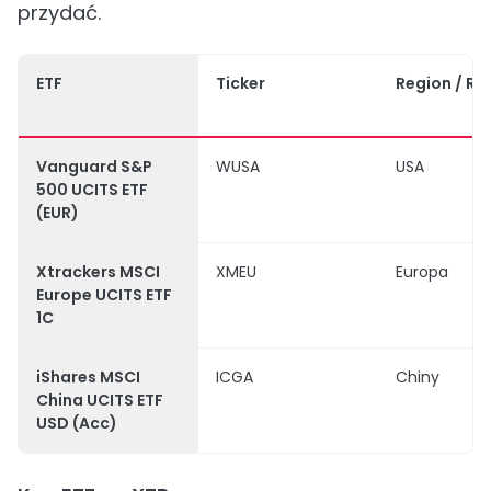
przydać.
ETF
Ticker
Region / Ry
Vanguard S&P
WUSA
USA
500 UCITS ETF
(EUR)
Xtrackers MSCI
XMEU
Europa
Europe UCITS ETF
1C
iShares MSCI
ICGA
Chiny
China UCITS ETF
USD (Acc)