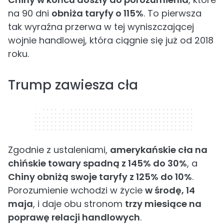
na 90 dni
obniża taryfy o 115%
. To pierwsza
tak wyraźna przerwa w tej wyniszczającej
wojnie handlowej, która ciągnie się już od 2018
roku.
Trump zawiesza cła
320 x 50
Zgodnie z ustaleniami,
amerykańskie cła na
chińskie towary spadną z 145% do 30%
, a
Chiny obniżą swoje taryfy z 125% do 10%
.
Porozumienie wchodzi w życie
w środę, 14
maja
, i daje obu stronom
trzy miesiące na
poprawę relacji handlowych
.