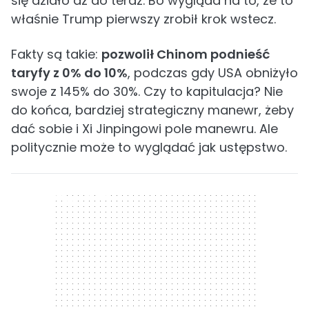
się działo aż do teraz. Bo wygląda na to, że to
właśnie Trump pierwszy zrobił krok wstecz.
Fakty są takie:
pozwolił Chinom podnieść
taryfy z 0% do 10%
, podczas gdy USA obniżyło
swoje z 145% do 30%. Czy to kapitulacja? Nie
do końca, bardziej strategiczny manewr, żeby
dać sobie i Xi Jinpingowi pole manewru. Ale
politycznie może to wyglądać jak ustępstwo.
300 x 250