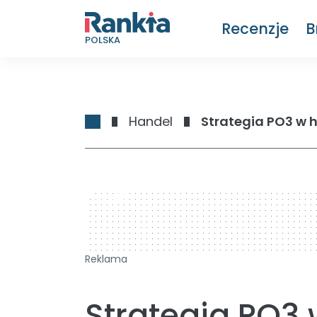
Recenzje
B
POLSKA
Handel
Strategia PO3 w h
728 x 90
Reklama
Strategia PO3