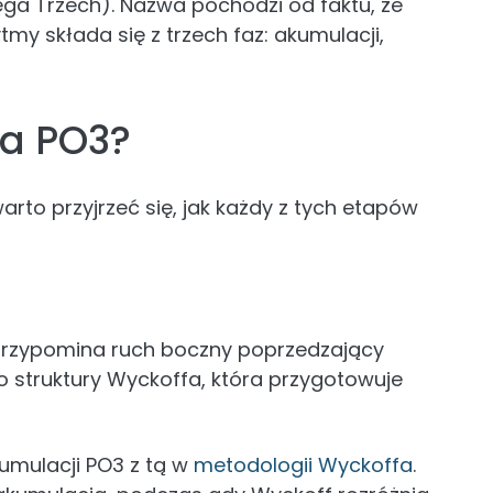
ęga Trzech). Nazwa pochodzi od faktu, że
my składa się z trzech faz: akumulacji,
ia PO3?
rto przyjrzeć się, jak każdy z tych etapów
 przypomina ruch boczny poprzedzający
o struktury Wyckoffa, która przygotowuje
kumulacji PO3 z tą w
metodologii Wyckoffa
.