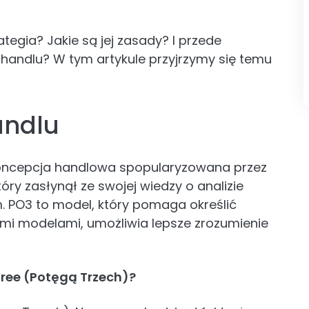
tegia? Jakie są jej zasady? I przede
 handlu? W tym artykule przyjrzymy się temu
andlu
 koncepcja handlowa spopularyzowana przez
tóry zasłynął ze swojej wiedzy o analizie
em. PO3 to model, który pomaga określić
nymi modelami, umożliwia lepsze zrozumienie
hree (Potęgą Trzech)?