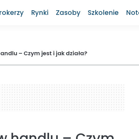
rokerzy
Rynki
Zasoby
Szkolenie
Not
andlu – Czym jest i jak działa?
 w handlu – Czym