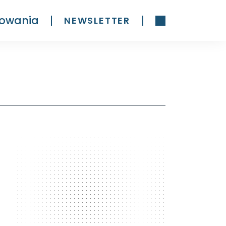
owania
NEWSLETTER
300 x 600