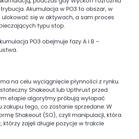
akumulacją, podczas gdy Wyckoff rozróżnia
ystrybucja. Akumulacja w PO3 to obszar, w
ją ulokować się w aktywach, a sam proces
pieczających typu stop.
kumulacja PO3 obejmuje fazy A i B –
ustwa.
 ma na celu wyciągnięcie płynności z rynku.
ostateczny Shakeout lub Upthrust przed
m etapie algorytmy próbują wyłapać
lu zakupu tego, co zostanie sprzedane. W
ormę Shakeout (SO), czyli manipulacji, która
którzy zajęli długie pozycje w trakcie