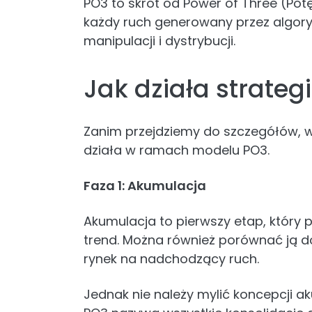
PO3 to skrót od Power of Three (Pot
każdy ruch generowany przez algoryt
manipulacji i dystrybucji.
Jak działa strateg
Zanim przejdziemy do szczegółów, wa
działa w ramach modelu PO3.
Faza 1: Akumulacja
Akumulacja to pierwszy etap, który
trend. Można również porównać ją d
rynek na nadchodzący ruch.
Jednak nie należy mylić koncepcji a