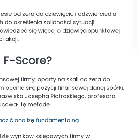
resie od zera do dziewięciu i odzwierciedla
 do określenia solidności sytuacji
 dowiedzieć się więcej o dziewięciopunktowej
 akcji.
i F-Score?
nsowej firmy, oparty na skali od zera do
ocenić siłę pozycji finansowej danej spółki.
azwiska Josepha Piotroskiego, profesora
acował tę metodę.
wadzić analizę fundamentalną
.
lizie wyników księgowych firmy w