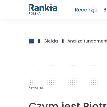
Recenzje
B
POLSKA
Giełda
Analiza fundamen
728 x 90
Reklama
Czym jest Piot