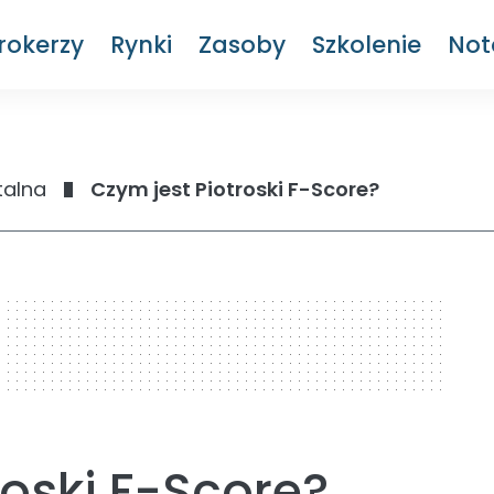
rokerzy
Rynki
Zasoby
Szkolenie
Not
talna
Czym jest Piotroski F-Score?
roski F-Score?