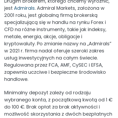
Drugim brokerem, którego chcemy wyróżnić,
jest
Admirals
. Admiral Markets, założona w
2001 roku, jest globalną firmą brokerską
specjalizującą się w handlu na rynku Forex i
CFD na różne instrumenty, takie jak indeksy,
metale, energia, akcje, obligacje i
kryptowaluty. Po zmianie nazwy na „Admirals”
w 2021 r. firma nadal oferuje szeroki zakres
usług inwestycyjnych na całym świecie.
Regulowana przez FCA, AMF, CySEC i EFSA,
zapewnia uczciwe i bezpieczne środowisko
handlowe.
Minimalny depozyt zależy od rodzaju
wybranego konta, z początkową kwotą od 1 €
do 100 €. Brak opłat za brak aktywności i
możliwość skorzystania z dwóch bezpłatnych