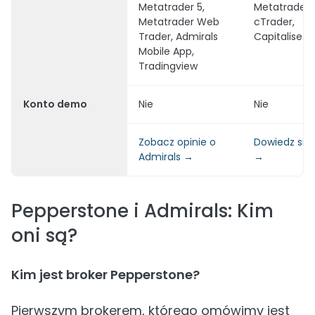
Metatrader 5,
Metatrader 5
Metatrader Web
cTrader,
Trader, Admirals
Capitalise.ia
Mobile App,
Tradingview
Konto demo
Nie
Nie
Zobacz opinie o
Dowiedz się 
Admirals →
→
Pepperstone i Admirals: Kim
oni są?
Kim jest broker Pepperstone?
Pierwszym brokerem, którego omówimy jest