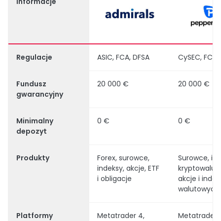
Informacje
Regulacje
ASIC, FCA, DFSA
CySEC, FCA,
Fundusz
20 000 €
20 000 €
gwarancyjny
Minimalny
0 €
0 €
depozyt
Produkty
Forex, surowce,
Surowce, ind
indeksy, akcje, ETF
kryptowaluty
i obligacje
akcje i indek
walutowych
Platformy
Metatrader 4,
Metatrader 