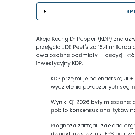
SP
Akcje Keurig Dr Pepper (KDP) znalaz
przejęcia JDE Peet's za 18,4 miliard
dwa osobne podmioty — decyzji, któ
inwestycyjny KDP.
KDP przejmuje holenderską JDE 
wydzielenie połączonych seg
Wyniki Q1 2026 były mieszane: 
pobiło konsensus analityków na
Prognoza zarządu zakłada org
dwucyfrowy wzrost EPS po uwzg