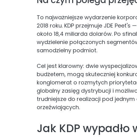
Na czym polega przejęci
To najważniejsze wydarzenie korporac
2018 roku. KDP przejmuje JDE Peet's
około 18,4 miliarda dolarów. Po sfinal
wydzielenie połączonych segmentów
samodzielny podmiot.
Cel jest klarowny: dwie wyspecjaliz
budżetem, mogą skuteczniej konkuro
konglomerat o rozmytych priorytet
globalny zasięg dystrybucji i możliw
trudniejsze do realizacji pod jed
orzeźwiających.
Jak KDP wypadło 