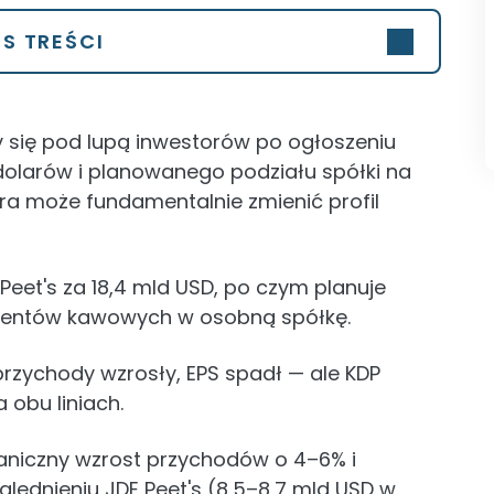
IS TREŚCI
ły się pod lupą inwestorów po ogłoszeniu
a dolarów i planowanego podziału spółki na
ra może fundamentalnie zmienić profil
Peet's za 18,4 mld USD, po czym planuje
mentów kawowych w osobną spółkę.
przychody wzrosły, EPS spadł — ale KDP
 obu liniach.
aniczny wzrost przychodów o 4–6% i
lędnieniu JDE Peet's (8,5–8,7 mld USD w