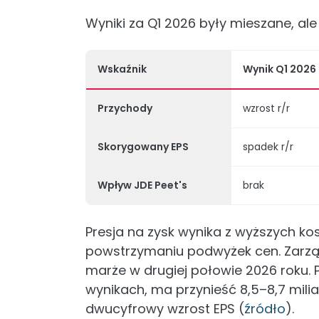
Wyniki za Q1 2026 były mieszane, ale
Wskaźnik
Wynik Q1 2026
Przychody
wzrost r/r
Skorygowany EPS
spadek r/r
Wpływ JDE Peet's
brak
Presja na zysk wynika z wyższych ko
powstrzymaniu podwyżek cen. Zarzą
marże w drugiej połowie 2026 roku. Pr
wynikach, ma przynieść 8,5–8,7 mil
dwucyfrowy wzrost EPS (
źródło
).