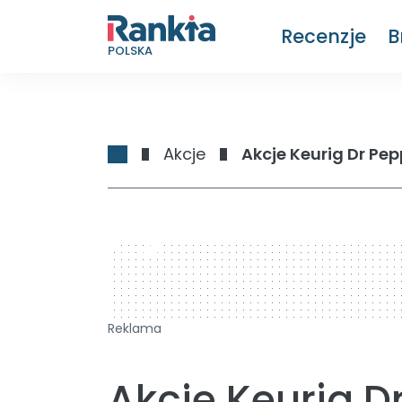
Recenzje
B
POLSKA
Akcje
Akcje Keurig Dr Pep
728 x 90
Reklama
Akcje Keurig D