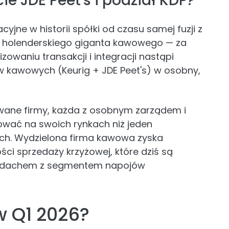
e JDE Peet's i podział KDP?
yjne w historii spółki od czasu samej fuzji z
 — holenderskiego giganta kawowego — za
izowaniu transakcji i integracji nastąpi
 kawowych (Keurig + JDE Peet's) w osobny,
owane firmy, każda z osobnym zarządem i
wać na swoich rynkach niż jeden
ach. Wydzielona firma kawowa zyska
ości sprzedaży krzyżowej, które dziś są
nym dachem z segmentem napojów
w Q1 2026?