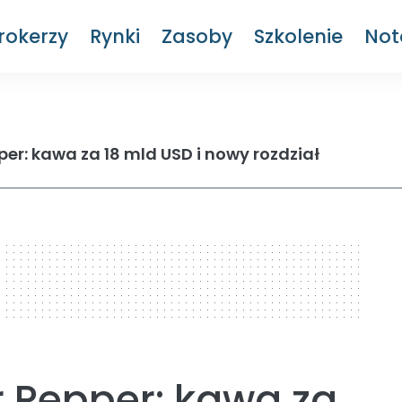
rokerzy
Rynki
Zasoby
Szkolenie
Not
per: kawa za 18 mld USD i nowy rozdział
r Pepper: kawa za