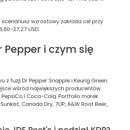
— scenariusz wzrostowy zakłada cel przy
28,60–27,27 USD.
r Pepper i czym się
u z fuzji Dr Pepper Snapple i Keurig Green
iejsce wśród największych producentów
PepsiCo i Coca-Colą. Portfolio marek
 Sunkist, Canada Dry, 7UP, A&W Root Beer,