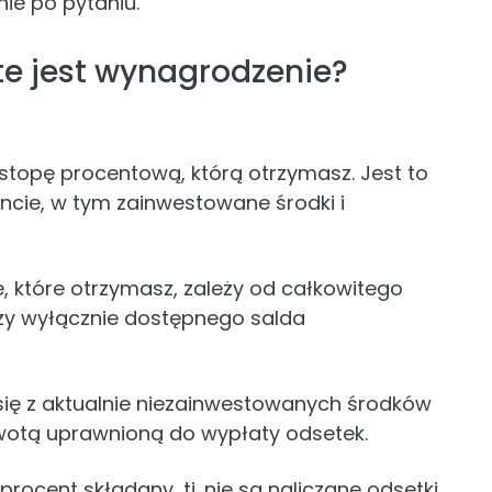
ie po pytaniu.
te jest wynagrodzenie?
topę procentową, którą otrzymasz. Jest to
oncie, w tym zainwestowane środki i
, które otrzymasz, zależy od całkowitego
y wyłącznie dostępnego salda
ię z aktualnie niezainwestowanych środków
kwotą uprawnioną do wypłaty odsetek.
procent składany, tj. nie są naliczane odsetki