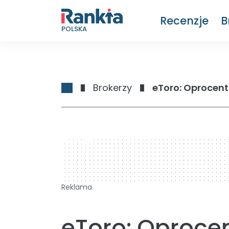
Recenzje
B
POLSKA
Brokerzy
eToro: Oprocen
728 x 90
Reklama
eToro: Oproce