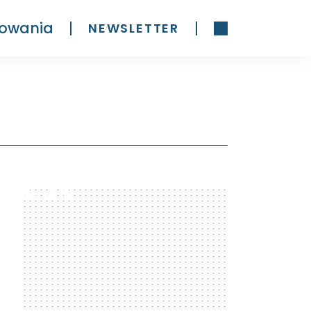
owania
NEWSLETTER
300 x 600