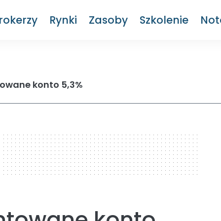
rokerzy
Rynki
Zasoby
Szkolenie
Not
towane konto 5,3%
ntowane konto