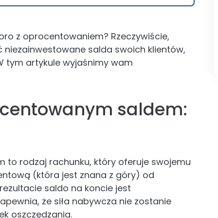
oro z oprocentowaniem? Rzeczywiście,
ć niezainwestowane salda swoich klientów,
 W tym artykule wyjaśnimy wam
rocentowanym saldem:
to rodzaj rachunku, który oferuje swojemu
ntową (która jest znana z góry) od
zultacie saldo na koncie jest
zapewnia, że siła nabywcza nie zostanie
łek oszczędzania.