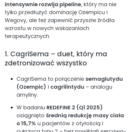
intensywnie rozwija pipeline
, który ma nie
tylko przedłużyć dominację Ozempicu i
Wegovy, ale też zapewnić przyszłe źródła
wzrostu w nowych wskazaniach
terapeutycznych.
1. CagriSema – duet, który ma
zdetronizować wszystko
CagriSema to połączenie
semaglutydu
(Ozempic)
i
cagrilintydu
– analogu
amyliny.
W badaniu
REDEFINE 2 (Q1 2025)
osiągnięto
średnią redukcję masy ciała
o 15,7%
u pacjentów z otyłością i
cukrzycą typu 2 – bez powikłań sercowo-