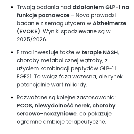
Trwają badania nad
działaniem GLP-1 na
funkcje poznawcze
– Novo prowadzi
badanie z semaglutydem w
Alzheimerze
(EVOKE)
. Wyniki spodziewane są w
2025/2026.
Firma inwestuje także w
terapie NASH
,
choroby metabolicznej wątroby, z
użyciem kombinacji peptydów GLP-1 i
FGF21. To wciąż faza wczesna, ale rynek
potencjalnie wart miliardy.
Rozważane są kolejne zastosowania:
PCOS, niewydolność nerek, choroby
sercowo-naczyniowe
, co pokazuje
ogromne ambicje terapeutyczne.