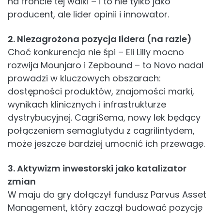
na froncie tej walki – i to nie tylko jako
producent, ale lider opinii i innowator.
2. Niezagrożona pozycja lidera (na razie)
Choć konkurencja nie śpi – Eli Lilly mocno
rozwija Mounjaro i Zepbound – to Novo nadal
prowadzi w kluczowych obszarach:
dostępności produktów, znajomości marki,
wynikach klinicznych i infrastrukturze
dystrybucyjnej. CagriSema, nowy lek będący
połączeniem semaglutydu z cagrilintydem,
może jeszcze bardziej umocnić ich przewagę.
3. Aktywizm inwestorski jako katalizator
zmian
W maju do gry dołączył fundusz Parvus Asset
Management, który zaczął budować pozycję