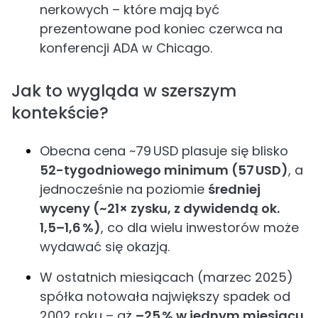
nerkowych – które mają być
prezentowane pod koniec czerwca na
konferencji ADA w Chicago.
Jak to wygląda w szerszym
kontekście?
Obecna cena ~79 USD plasuje się blisko
52-tygodniowego minimum (57 USD)
, a
jednocześnie na poziomie
średniej
wyceny (~21× zysku, z dywidendą ok.
1,5–1,6 %)
, co dla wielu inwestorów może
wydawać się okazją.
W ostatnich miesiącach (marzec 2025)
spółka notowała największy spadek od
2002 roku – aż
–25 % w jednym miesiącu
,