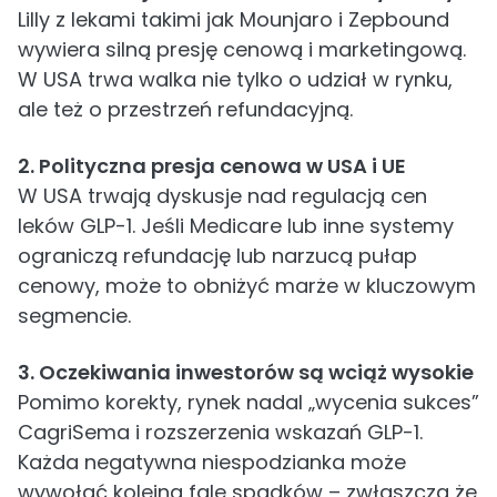
Lilly z lekami takimi jak Mounjaro i Zepbound
wywiera silną presję cenową i marketingową.
W USA trwa walka nie tylko o udział w rynku,
ale też o przestrzeń refundacyjną.
2. Polityczna presja cenowa w USA i UE
W USA trwają dyskusje nad regulacją cen
leków GLP-1. Jeśli Medicare lub inne systemy
ograniczą refundację lub narzucą pułap
cenowy, może to obniżyć marże w kluczowym
segmencie.
3. Oczekiwania inwestorów są wciąż wysokie
Pomimo korekty, rynek nadal „wycenia sukces”
CagriSema i rozszerzenia wskazań GLP-1.
Każda negatywna niespodzianka może
wywołać kolejną falę spadków – zwłaszcza że