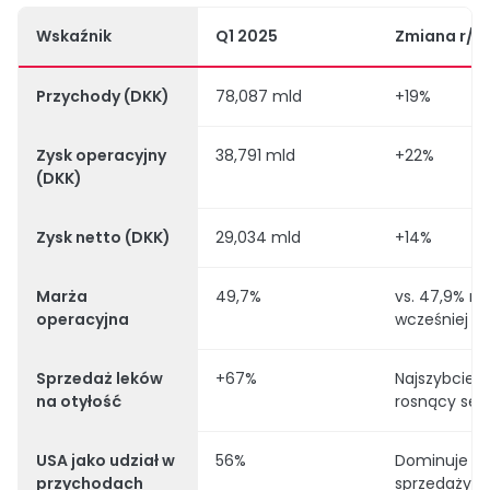
Wskaźnik
Q1 2025
Zmiana r/r
Przychody (DKK)
78,087 mld
+19%
Zysk operacyjny
38,791 mld
+22%
(DKK)
Zysk netto (DKK)
29,034 mld
+14%
Marża
49,7%
vs. 47,9% ro
operacyjna
wcześniej
Sprzedaż leków
+67%
Najszybciej
na otyłość
rosnący se
USA jako udział w
56%
Dominuje w
przychodach
sprzedaży 