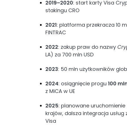
2019–2020
: start karty Visa Cr
stakingu CRO
2021
: platforma przekracza 10 m
FINTRAC
2022
: zakup praw do nazwy
Cry
LA) za 700 mln USD
2023
: 50 mln użytkowników globa
2024
: osiągnięcie progu
100 ml
z MiCA w UE
2025
: planowane uruchomienie 
krajów, dalsza integracja usług
Visa