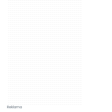
Reklama