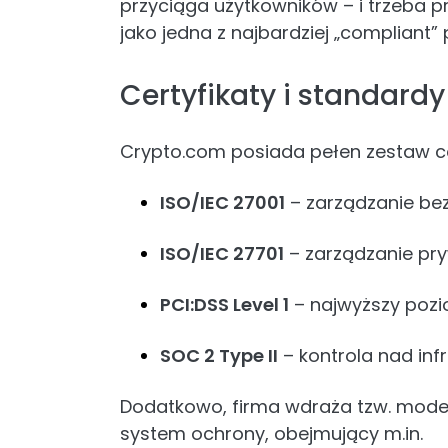
przyciąga użytkowników – i trzeba pr
jako jedna z najbardziej „compliant” 
Certyfikaty i standardy
Crypto.com posiada pełen zestaw ce
ISO/IEC 27001
– zarządzanie be
ISO/IEC 27701
– zarządzanie pr
PCI:DSS Level 1
– najwyższy pozi
SOC 2 Type II
– kontrola nad in
Dodatkowo, firma wdraża tzw. model
system ochrony, obejmujący m.in.