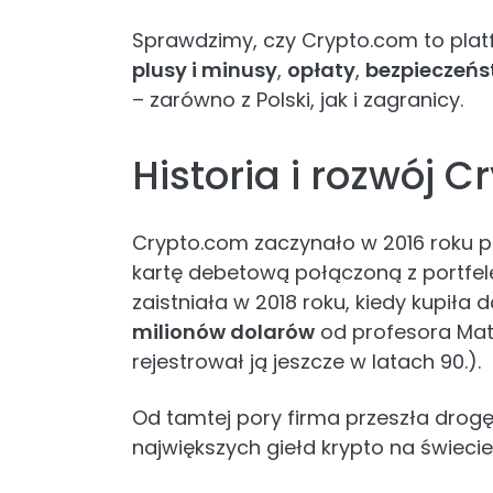
Sprawdzimy, czy Crypto.com to plat
plusy i minusy
,
opłaty
,
bezpieczeń
– zarówno z Polski, jak i zagranicy.
Historia i rozwój 
Crypto.com zaczynało w 2016 roku
kartę debetową połączoną z portfe
zaistniała w 2018 roku, kiedy kupi
milionów dolarów
od profesora Matt
rejestrował ją jeszcze w latach 90.).
Od tamtej pory firma przeszła drogę
największych giełd krypto na świecie