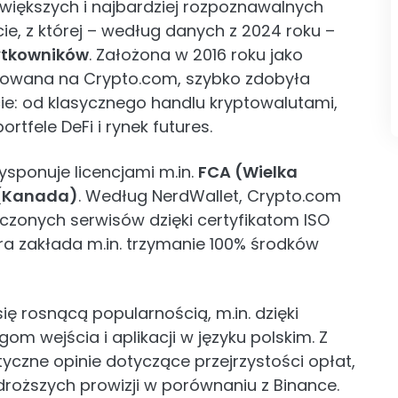
większych i najbardziej rozpoznawalnych
e, z której – według danych z 2024 roku –
ytkowników
. Założona w 2016 roku jako
nowana na Crypto.com, szybko zdobyła
rcie: od klasycznego handlu kryptowalutami,
ortfele DeFi i rynek futures.
ysponuje licencjami m.in.
FCA (Wielka
(Kanada)
. Według NerdWallet, Crypto.com
eczonych serwisów dzięki certyfikatom ISO
tóra zakłada m.in. trzymanie 100% środków
ię rosnącą popularnością, m.in. dzięki
om wejścia i aplikacji w języku polskim. Z
ytyczne opinie dotyczące przejrzystości opłat,
droższych prowizji w porównaniu z Binance.