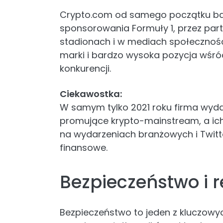
Crypto.com od samego początku ba
sponsorowania Formuły 1, przez par
stadionach i w mediach społecznoś
marki i bardzo wysoka pozycja wśr
konkurencji.
Ciekawostka:
W samym tylko 2021 roku firma wy
promujące krypto-mainstream, a ic
na wydarzeniach branżowych i Twitt
finansowe.
Bezpieczeństwo i 
Bezpieczeństwo to jeden z kluczow