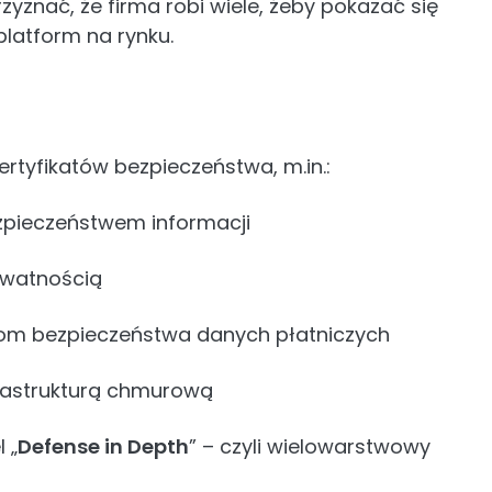
zyznać, że firma robi wiele, żeby pokazać się
platform na rynku.
rtyfikatów bezpieczeństwa, m.in.:
zpieczeństwem informacji
ywatnością
om bezpieczeństwa danych płatniczych
frastrukturą chmurową
 „
Defense in Depth
” – czyli wielowarstwowy