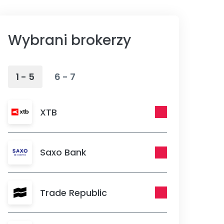
Wybrani brokerzy
1 - 5
6 - 7
XTB
Saxo Bank
Trade Republic