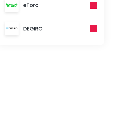
eToro
DEGIRO