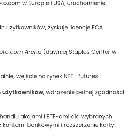
ypto.com w Europie i USA; uruchomienie
ln użytkowników, zyskuje licencje FCA i
pto.com Arena
(dawniej Staples Center w
lnie, wejście na rynek NFT i futures
n użytkowników
, wdrożenie pełnej zgodności
handlu akcjami i ETF-ami dla wybranych
 z kontami bankowymi i rozszerzenie karty