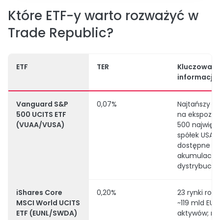
Które ETF-y warto rozważyć w
Trade Republic?
ETF
TER
Kluczowa
informacja
Vanguard S&P
0,07%
Najtańszy s
500 UCITS ETF
na ekspozyc
(VUAA/VUSA)
500 najwięk
spółek USA;
dostępne we
akumulacyjn
dystrybucyj
iShares Core
0,20%
23 rynki rozw
MSCI World UCITS
~119 mld EUR
ETF (EUNL/SWDA)
aktywów; m