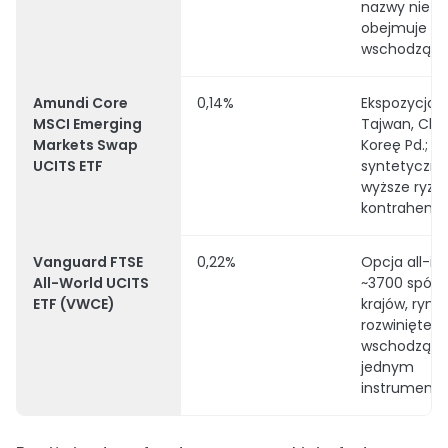
nazwy nie
obejmuje r
wschodząc
Amundi Core
0,14%
Ekspozycja 
MSCI Emerging
Tajwan, Chin
Markets Swap
Koreę Pd.; f
UCITS ETF
syntetyczny
wyższe ryzy
kontrahenta
Vanguard FTSE
0,22%
Opcja all-in
All-World UCITS
~3700 spółe
ETF (VWCE)
krajów, rynki
rozwinięte i
wschodzące
jednym
instrumenci