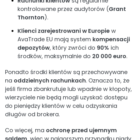
Rachunki klientów
są regularnie
kontrolowane przez audytorów (
Grant
Thornton
).
Klienci zarejestrowani w Europie
w
AvaTrade EU mają system
kompensacji
depozytów
, który zwróci do
90%
ich
środków, maksymalnie do
20 000 euro
.
Ponadto środki klientów są przechowywane
na
oddzielnych rachunkach
. Oznacza to, że
jeśli firma zbankrutuje lub wpadnie w kłopoty,
wierzyciele nie będą mogli uzyskać dostępu
do pieniędzy klientów w celu odzyskania
długów od brokera.
Co więcej, ma
ochronę przed ujemnym
saldem
, więc w najgorszym przypadku nigdy