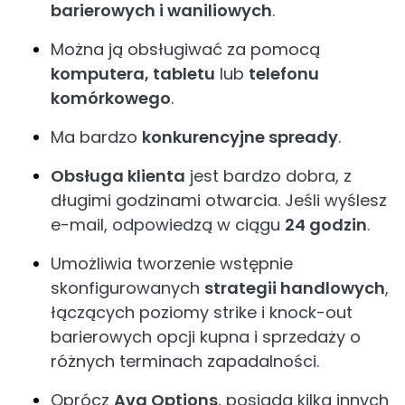
barierowych i waniliowych
.
Można ją obsługiwać za pomocą
komputera, tabletu
lub
telefonu
komórkowego
.
Ma bardzo
konkurencyjne spready
.
Obsługa klienta
jest bardzo dobra, z
długimi godzinami otwarcia. Jeśli wyślesz
e-mail, odpowiedzą w ciągu
24 godzin
.
Umożliwia tworzenie wstępnie
skonfigurowanych
strategii handlowych
,
łączących poziomy strike i knock-out
barierowych opcji kupna i sprzedaży o
różnych terminach zapadalności.
Oprócz
Ava Options
, posiada kilka innych