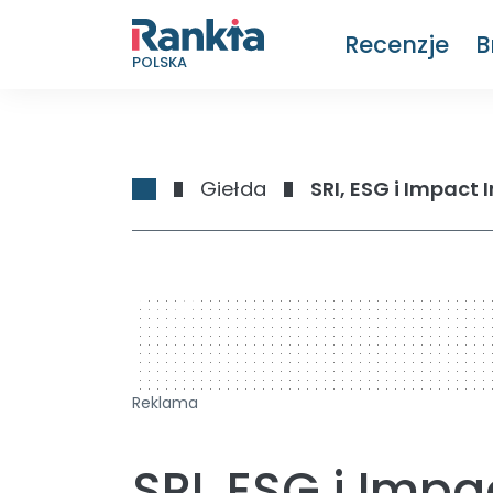
Recenzje
B
POLSKA
Giełda
SRI, ESG i Impact
728 x 90
Reklama
SRI, ESG i Impa