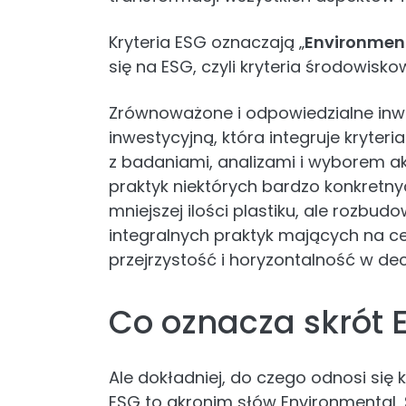
Kryteria ESG oznaczają „
Environment
się na ESG, czyli kryteria środowisk
Zrównoważone i odpowiedzialne inwes
inwestycyjną, która integruje kryter
z badaniami, analizami i wyborem ak
praktyk niektórych bardzo konkretnyc
mniejszej ilości plastiku, ale rozbu
integralnych praktyk mających na cel
przejrzystość i horyzontalność w dec
Co oznacza skrót 
Ale dokładniej, do czego odnosi się 
ESG to akronim słów Environmental,