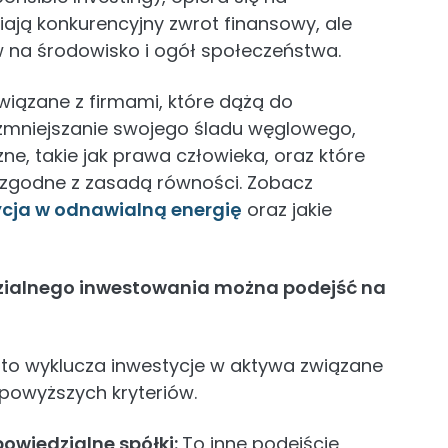
ają konkurencyjny zwrot finansowy, ale
 na środowisko i ogół społeczeństwa.
iązane z firmami, które dążą do
mniejszanie swojego śladu węglowego,
ne, takie jak prawa człowieka, oraz które
 zgodne z zasadą równości. Zobacz
ycja w odnawialną energię
oraz jakie
ialnego inwestowania można podejść na
 to wyklucza inwestycje w aktywa związane
 powyższych kryteriów.
owiedzialne spółki:
To inne podejście