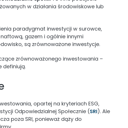
ażowanych w działania środowiskowe lub
ienia paradygmat inwestycji w surowce,
ą naftową, gazem i ogólnie innymi
odowisko, są zrównoważone inwestycje.
tyczące zrównoważonego inwestowania –
 definiują.
e
nwestowania, opartej na kryteriach ESG,
stycji Odpowiedzialnej Społecznie (
SRI
). Ale
acza poza SRI, ponieważ dąży do
irmy.