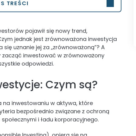
IS TREŚCI
estorów pojawił się nowy trend,
 Czym jednak jest zrównoważona inwestycja
era się uznanie jej za „zrównoważoną”? A
aby zacząć inwestować w zrównoważony
zystkie odpowiedzi.
estycje: Czym są?
na inwestowaniu w aktywa, które
kryteria bezpośrednio związane z ochroną
społecznymi i ładu korporacyjnego.
onsible Investing), opiera się na