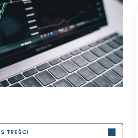
IS TREŚCI