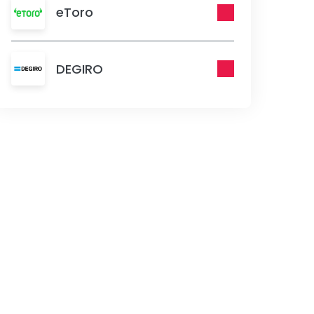
eToro
DEGIRO