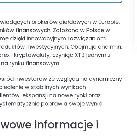
z wiodących brokerów giełdowych w Europie,
ynków finansowych. Założona w Polsce w
omę dzięki innowacyjnym rozwiązaniom
roduktów inwestycyjnych. Obejmuje ona m.in.
orex i kryptowaluty, czyniąc XTB jednym z
 na rynku finansowym.
 wśród inwestorów ze względu na dynamiczny
rciedlenie w stabilnych wynikach
klientów, ekspansji na nowe rynki oraz
ystematycznie poprawia swoje wyniki.
awowe informacje i