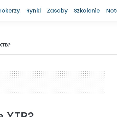
rokerzy
Rynki
Zasoby
Szkolenie
Not
 XTB?
e XTB?