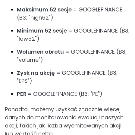
Maksimum 52 sesje
= GOOGLEFINANCE
(B3; "high52")
Minimum 52 sesje
= GOOGLEFINANCE (B3;
"low52")
Wolumen obrotu
= GOOGLEFINANCE (B3;
"volume")
Zysk na akcję
= GOOGLEFINANCE (B3;
"EPS")
PER
= GOOGLEFINANCE (B3; "PE")
Ponadto, możemy uzyskać znacznie więcej
danych do monitorowania ewolucji naszych
akcji, takich jak liczba wyemitowanych akcji
lub wartość netto.