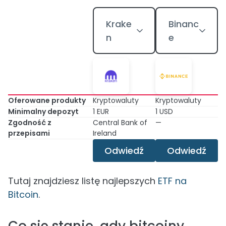
Krake
Binanc
n
e
Oferowane produkty
Kryptowaluty
Kryptowaluty
Minimalny depozyt
1 EUR
1 USD
Zgodność z
Central Bank of
—
przepisami
Ireland
Odwiedź
Odwiedź
Tutaj znajdziesz listę najlepszych
ETF na
Bitcoin
.