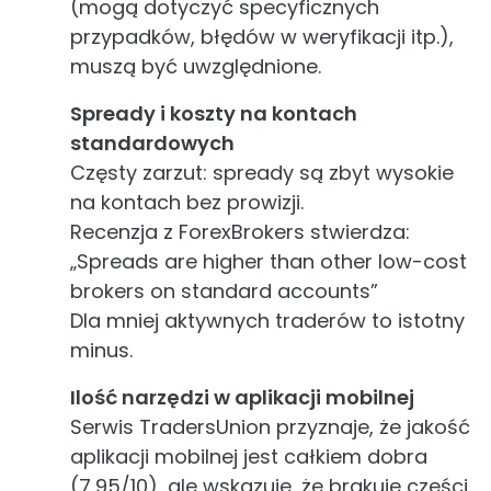
(mogą dotyczyć specyficznych
przypadków, błędów w weryfikacji itp.),
muszą być uwzględnione.
Spready i koszty na kontach
standardowych
Częsty zarzut: spready są zbyt wysokie
na kontach bez prowizji.
Recenzja z ForexBrokers stwierdza:
„Spreads are higher than other low-cost
brokers on standard accounts”
Dla mniej aktywnych traderów to istotny
minus.
Ilość narzędzi w aplikacji mobilnej
Serwis TradersUnion przyznaje, że jakość
aplikacji mobilnej jest całkiem dobra
(7,95/10), ale wskazuje, że brakuje części