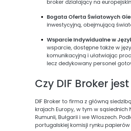
broker działający na europejski
Bogata Oferta Światowych Gie
inwestycyjną, obejmującą świato
Wsparcie Indywidualne w Języ
wsparcie, dostępne także w języ
komunikacyjną i ułatwiając proce
lecz dedykowany personel got
Czy DIF Broker jes
DIF Broker to firma z główną siedzibą
krajach Europy, w tym w sąsiednich Nie
Rumunii, Bułgarii i we Włoszech. Po
portugalskiej komisji rynku papier