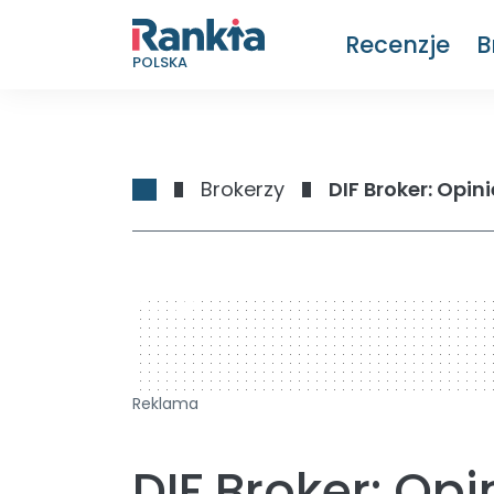
Recenzje
B
POLSKA
Brokerzy
DIF Broker: Opini
728 x 90
Reklama
DIF Broker: Opi