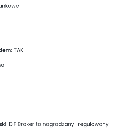
bankowe
ldem
: TAK
ma
ski
: DIF Broker to nagradzany i regulowany