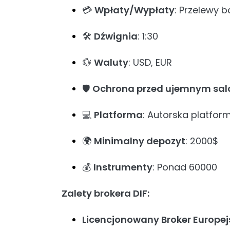
💳
Wpłaty/Wypłaty
: Przelewy 
🛠️
Dźwignia
: 1:30
💱
Waluty
: USD, EUR
🛡️
Ochrona przed ujemnym sa
💻
Platforma
: Autorska platfor
🌍
Minimalny depozyt
: 2000$
💰
Instrumenty
: Ponad 60000
Zalety brokera DIF:
Licencjonowany Broker Europej