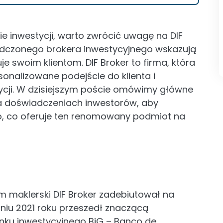
e inwestycji, warto zwrócić uwagę na DIF
adczonego brokera inwestycyjnego wskazują
uje swoim klientom. DIF Broker to firma, która
sonalizowane podejście do klienta i
ycji. W dzisiejszym poście omówimy główne
 na doświadczeniach inwestorów, aby
, co oferuje ten renomowany podmiot na
m maklerski DIF Broker zadebiutował na
niu 2021 roku przeszedł znaczącą
anku inwestycyjnego BiG – Banco de