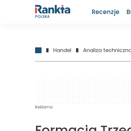
Recenzje
B
POLSKA
Handel
Analiza techniczn
728 x 90
Reklama
Formacja Trze