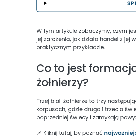
SP
W tym artykule zobaczymy, czym jest 
jej założenia, jak działa handel z je
praktycznym przykładzie.
Co to jest formacj
żołnierzy?
Trzej biali żołnierze to trzy następ
korpusach, gdzie druga i trzecia św
poprzedniej świecy i zamykają powyż
📌 Kliknij tutaj, by poznać
najważniej