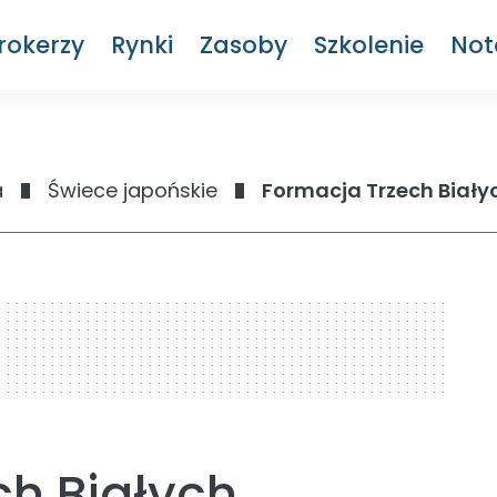
rokerzy
Rynki
Zasoby
Szkolenie
Not
a
Świece japońskie
Formacja Trzech Białyc
ch Białych