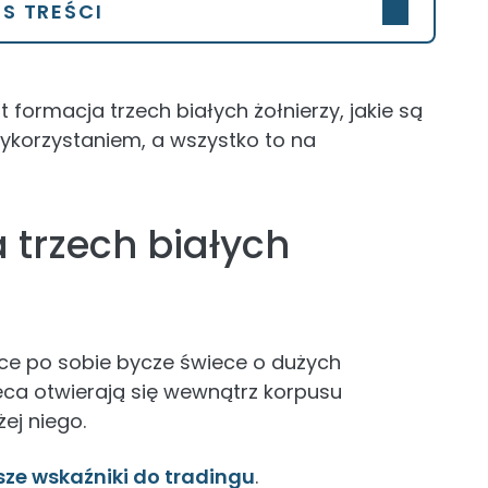
IS TREŚCI
formacja trzech białych żołnierzy, jakie są
j wykorzystaniem, a wszystko to na
a trzech białych
ujące po sobie bycze świece o dużych
ieca otwierają się wewnątrz korpusu
ej niego.
sze wskaźniki do tradingu
.