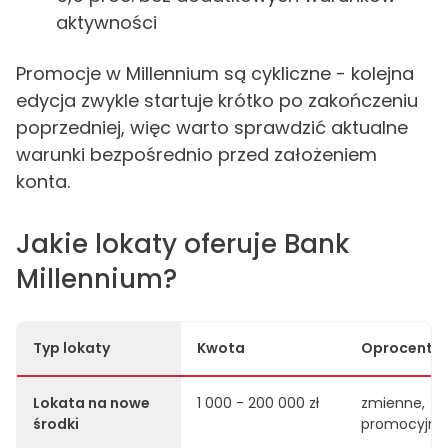
aktywności
Promocje w Millennium są cykliczne - kolejna
edycja zwykle startuje krótko po zakończeniu
poprzedniej, więc warto sprawdzić aktualne
warunki bezpośrednio przed założeniem
konta.
Jakie lokaty oferuje Bank
Millennium?
Typ lokaty
Kwota
Oprocento
Lokata na nowe
1 000 - 200 000 zł
zmienne,
środki
promocyjne