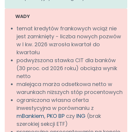
WADY
temat kredytów frankowych wciąż nie
jest zamknięty - liczba nowych pozwów
w I kw. 2026 wzrosła kwartał do
kwartału
podwyższona stawka CIT dla banków
(30 proc. od 2026 roku) obciąża wynik
netto
malejąca marża odsetkowa netto w
warunkach niższych stóp procentowych
ograniczona własna oferta
inwestycyjna w porównaniu z
mBankiem
,
PKO BP
czy
ING
(brak
szerokiej sekcji ETF)
promocyjne oprocentowanie na koncie