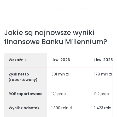
320 x 50
Jakie są najnowsze wyniki
finansowe Banku Millennium?
Wskaźnik
I kw. 2026
I kw. 2025
Zysk netto
301 mln zł
179 mln zł
(raportowany)
ROE raportowane
12,1 proc.
9,2 proc.
Wynik z odsetek
1 390 mln zł
1 423 mln zł