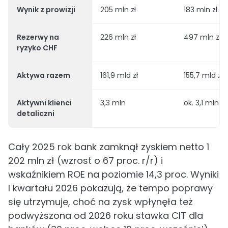
Wynik z prowizji
205 mln zł
183 mln zł
Rezerwy na
226 mln zł
497 mln zł
ryzyko CHF
Aktywa razem
161,9 mld zł
155,7 mld zł
Aktywni klienci
3,3 mln
ok. 3,1 mln
detaliczni
Cały 2025 rok bank zamknął zyskiem netto 1
202 mln zł (wzrost o 67 proc. r/r) i
wskaźnikiem ROE na poziomie 14,3 proc. Wyniki
I kwartału 2026 pokazują, że tempo poprawy
się utrzymuje, choć na zysk wpłynęła też
podwyższona od 2026 roku stawka CIT dla