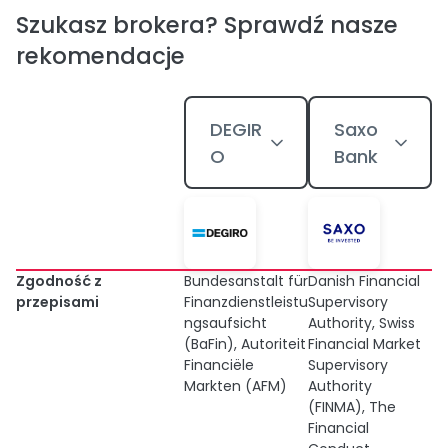
Szukasz brokera? Sprawdź nasze
rekomendacje
DEGIR
Saxo
O
Bank
Zgodność z
Bundesanstalt für
Danish Financial
przepisami
Finanzdienstleistu
Supervisory
ngsaufsicht
Authority, Swiss
(BaFin), Autoriteit
Financial Market
Financiële
Supervisory
Markten (AFM)
Authority
(FINMA), The
Financial