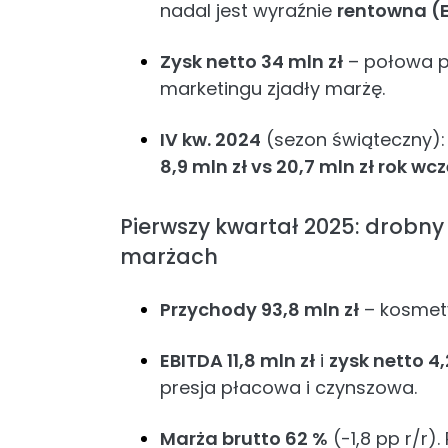
nadal jest wyraźnie
rentowna (
Zysk netto 34 mln zł
– połowa po
marketingu zjadły marżę.
IV kw. 2024
(sezon świąteczny): 1
8,9 mln zł vs 20,7 mln zł rok wcz
Pierwszy kwartał 2025: drobny
marżach
Przychody 93,8 mln zł
– kosmety
EBITDA 11,8 mln zł
i
zysk netto 4,
presja płacowa i czynszowa.
Marża brutto 62 %
(-1,8 pp r/r)