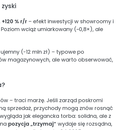
 zyski
.
+120 % r/r
– efekt inwestycji w showroomy i
 Poziom wciąż umiarkowany (~0,8×), ale
 ujemny (-12 mln zł) – typowe po
nów magazynowych, ale warto obserwować,
a?
ntów – traci marżę. Jeśli zarząd poskromi
iczną sprzedaż, przychody mogą znów rosnąć
wygląda jak elegancka torba: solidna, ale z
żna
pozycja „trzymaj”
wydaje się rozsądna,