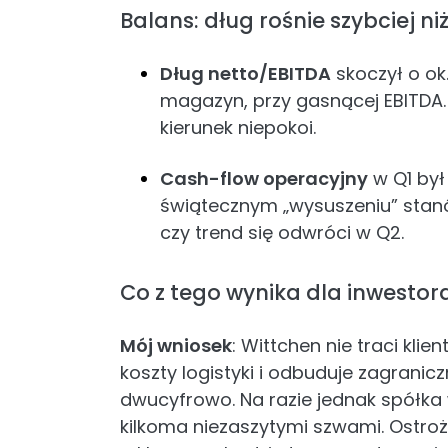
Balans: dług rośnie szybciej niż
Dług netto/EBITDA
skoczył o ok
magazyn, przy gasnącej EBITDA.
kierunek niepokoi.
Cash-flow operacyjny
w Q1 był
świątecznym „wysuszeniu” sta
czy trend się odwróci w Q2.
Co z tego wynika dla inwestor
Mój wniosek
: Wittchen nie traci klie
koszty logistyki i odbuduje zagran
dwucyfrowo. Na razie jednak spółka 
kilkoma niezaszytymi szwami. Ostro