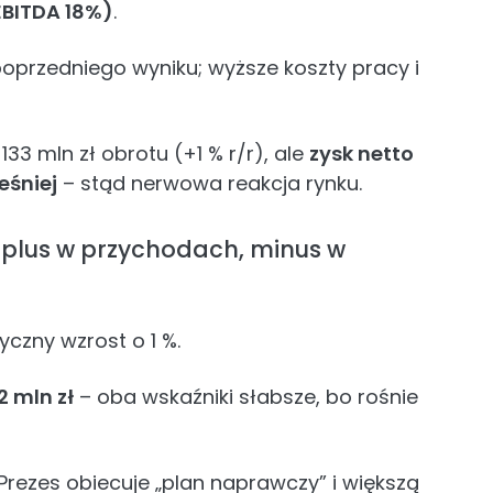
EBITDA 18%)
.
przedniego wyniku; wyższe koszty pracy i
33 mln zł obrotu (+1 % r/r), ale
zysk netto
eśniej
– stąd nerwowa reakcja rynku.
 plus w przychodach, minus w
czny wzrost o 1 %.
2 mln zł
– oba wskaźniki słabsze, bo rośnie
. Prezes obiecuje „plan naprawczy” i większą