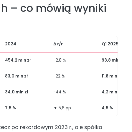
ch – co mówią wyniki
2024
Δ r/r
Q1 2025
454,2 mln zł
−2,8 %
93,8 mln zł
83,0 mln zł
−22 %
11,8 mln zł
34,0 mln zł
−44 %
4,2 mln zł
7,5 %
▼ 5,6 pp
4,5 %
stecz po rekordowym 2023 r., ale spółka