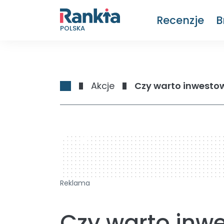
Recenzje
B
POLSKA
Akcje
Czy warto inwesto
728 x 90
Reklama
Czy warto inw