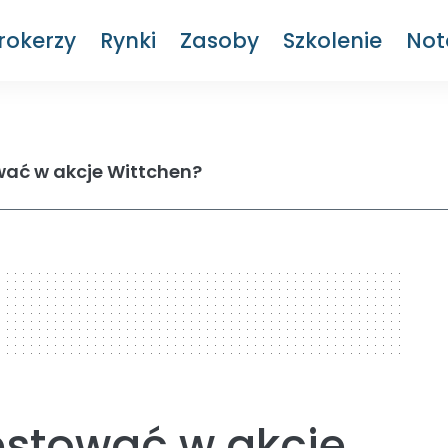
rokerzy
Rynki
Zasoby
Szkolenie
Not
wać w akcje Wittchen?
estować w akcje