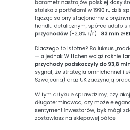
barometr nastrojów polskiej klasy śr
stoiska z portfelami w 1990 r., dziś sp
łącząc salony stacjonarne z pręż
handlu detalicznym, spółce udało si
przychodów
(-2,8% r/r) i
83 mln zł 
Dlaczego to istotne? Bo luksus „made
— a jednak Wittchen wciąż rośnie tam
przychody podskoczyły do 93,8 mln 
sygnał, że strategia omnichannel i e
Szwajcaria) oraz UK zaczynają proc
W tym artykule sprawdzimy, czy akc
długoterminowca, czy może elegancka
sentyment inwestorów, byś mógł zde
zostawiasz na sklepowej półce.