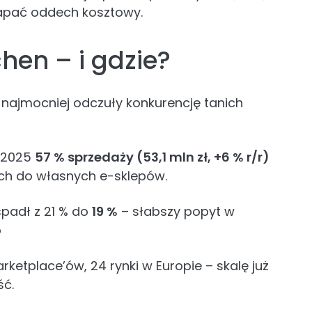
apać oddech kosztowy.
hen – i gdzie?
; najmocniej odczuły konkurencję tanich
 2025
57 % sprzedaży (53,1 mln zł, +6 % r/r)
uch do własnych e-sklepów.
spadł z 21 % do
19 %
– słabszy popyt w
o
rketplace’ów, 24 rynki w Europie – skalę już
ść.