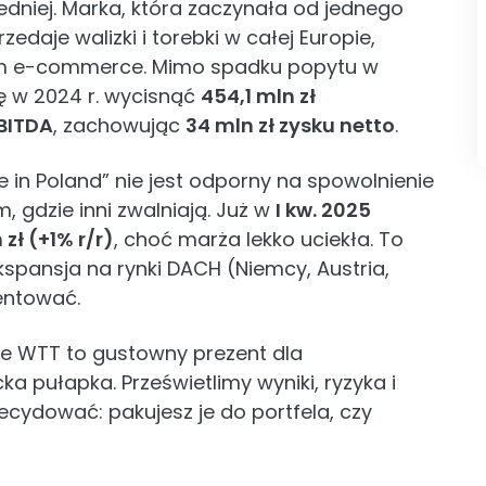
edniej. Marka, która zaczynała od jednego
rzedaje walizki i torebki w całej Europie,
nym e-commerce. Mimo spadku popytu w
ę w 2024 r. wycisnąć
454,1 mln zł
EBITDA
, zachowując
34 mln zł zysku netto
.
 in Poland” nie jest odporny na spowolnienie
, gdzie inni zwalniają. Już w
I kw. 2025
zł (+1% r/r)
, choć marża lekko uciekła. To
kspansja na rynki DACH (Niemcy, Austria,
entować.
je WTT to gustowny prezent dla
 pułapka. Prześwietlimy wyniki, ryzyka i
cydować: pakujesz je do portfela, czy