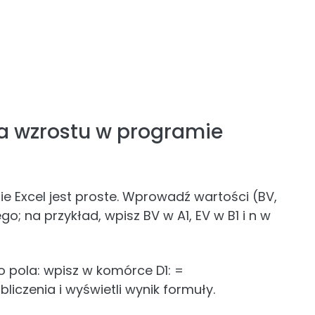
pa wzrostu w programie
e Excel jest proste. Wprowadź wartości (BV,
go; na przykład, wpisz BV w A1, EV w B1 i n w
 pola: wpisz w komórce D1: =
liczenia i wyświetli wynik formuły.