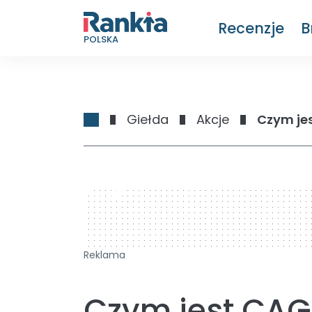
Recenzje
B
POLSKA
Giełda
Akcje
Czym je
728 x 90
Reklama
Czym jest CAG