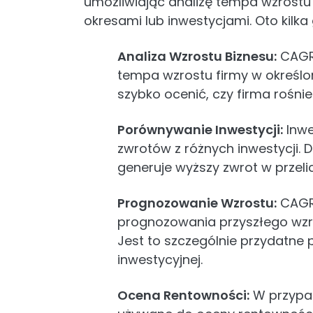
umożliwiając analizę tempa wzrostu
okresami lub inwestycjami. Oto kil
Analiza Wzrostu Biznesu:
CAGR 
tempa wzrostu firmy w określo
szybko ocenić, czy firma rośnie
Porównywanie Inwestycji:
Inwe
zwrotów z różnych inwestycji. 
generuje wyższy zwrot w przeli
Prognozowanie Wzrostu:
CAGR
prognozowania przyszłego wzr
Jest to szczególnie przydatne p
inwestycyjnej.
Ocena Rentowności:
W przypad