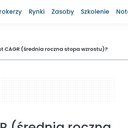
rokerzy
Rynki
Zasoby
Szkolenie
Not
st CAGR (średnia roczna stopa wzrostu)?
R (średnia roczna