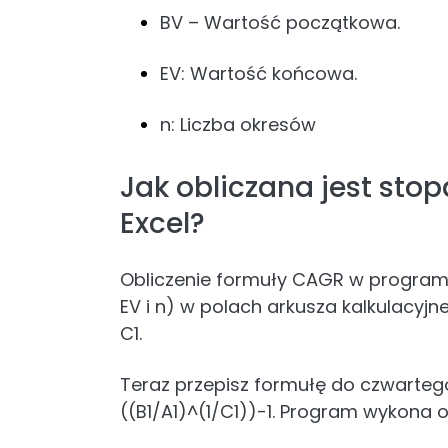
BV – Wartość początkowa.
EV: Wartość końcowa.
n: Liczba okresów
Jak obliczana jest sto
Excel?
Obliczenie formuły CAGR w programi
EV i n) w polach arkusza kalkulacyjne
C1.
Teraz przepisz formułę do czwartego
((B1/A1)^(1/C1))-1. Program wykona ob