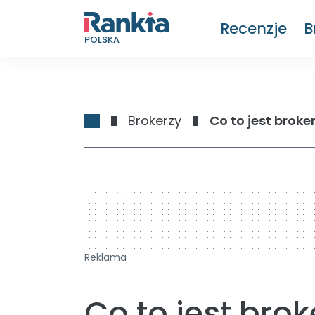
Recenzje
B
POLSKA
Brokerzy
Co to jest broke
728 x 90
Reklama
Co to jest brok