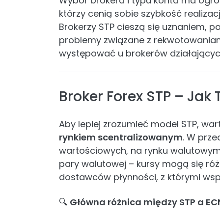
Wybór brokera i typu konta ma ogro
którzy cenią sobie szybkość realizac
Brokerzy STP cieszą się uznaniem, po
problemy związane z rekwotowaniami
występować u brokerów działającyc
Broker Forex STP – Jak 
Aby lepiej zrozumieć model STP, wa
rynkiem scentralizowanym
. W prze
wartościowych, na rynku walutowym ni
pary walutowej – kursy mogą się róż
dostawców płynności, z którymi wsp
🔍
Główna różnica między STP a EC