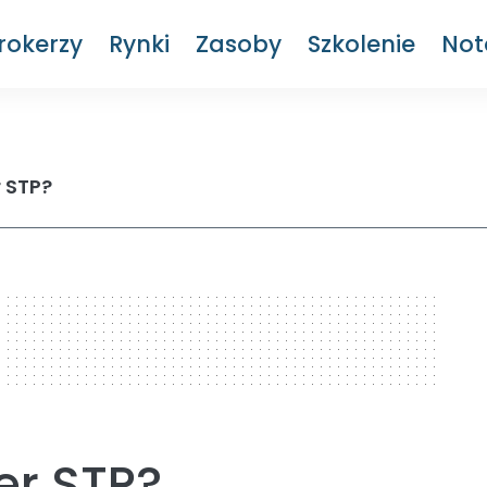
rokerzy
Rynki
Zasoby
Szkolenie
Not
r STP?
er STP?