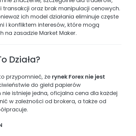
mne znaczenie, szczególnie dla traderów,
ji transakcji oraz brak manipulacji cenowych.
nieważ ich model działania eliminuje częste
 i konfliktem interesów, które mogą
h na zasadzie Market Maker.
To Działa?
rto przypomnieć, że
rynek Forex nie jest
ciwieństwie do giełd papierów
e istnieje jedna, oficjalna cena dla każdej
nić w zależności od brokera, a także od
ółpracuje.
N