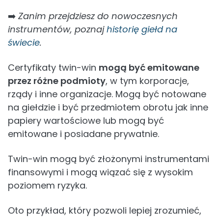
➡️
Zanim przejdziesz do nowoczesnych
instrumentów, poznaj
historię giełd na
świecie
.
Certyfikaty twin-win
mogą być emitowane
przez różne podmioty
, w tym korporacje,
rządy i inne organizacje. Mogą być notowane
na giełdzie i być przedmiotem obrotu jak inne
papiery wartościowe lub mogą być
emitowane i posiadane prywatnie.
Twin-win mogą być złożonymi instrumentami
finansowymi i mogą wiązać się z wysokim
poziomem ryzyka.
Oto przykład, który pozwoli lepiej zrozumieć,