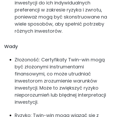
inwestycji do ich indywidualnych
preferencji w zakresie ryzyka i zwrotu,
ponieważ mogą być skonstruowane na
wiele sposobów, aby spełnić potrzeby
różnych inwestorów.
Wady
Złożoność: Certyfikaty Twin-win mogą
być złożonymi instrumentami
finansowymi, co może utrudniać
inwestorom zrozumienie warunków
inwestycji. Może to zwiększyć ryzyko
nieporozumień lub błędnej interpretacji
inwestycji.
Ryzyko: Twin-win mogą wiązać się z