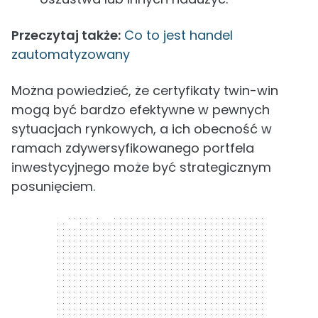
Przeczytaj także:
Co to jest handel
zautomatyzowany
Można powiedzieć, że certyfikaty twin-win
mogą być bardzo efektywne w pewnych
sytuacjach rynkowych, a ich obecność w
ramach zdywersyfikowanego portfela
inwestycyjnego może być strategicznym
posunięciem.
300 x 250