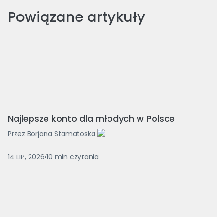
Powiązane artykuły
Najlepsze konto dla młodych w Polsce
Przez
Borjana Stamatoska
14 LIP, 2026
10
min
czytania