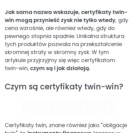
Jak sama nazwa wskazuje, certyfikaty twin-
win mogą przynieść zysk nie tylko wtedy
, gdy
cena wzrośnie, ale również wtedy, gdy do
pewnego stopnia spadnie. Unikalna struktura
tych produktów pozwala na przekształcenie
skromnej straty w skromny zysk. W tym
artykule przyjrzyjmy się więc certyfikatom
twin-win,
czym są i jak działają.
Czym są certyfikaty twin-win?
320 x 50
Certyfikaty twin, znane również jako "obligacje