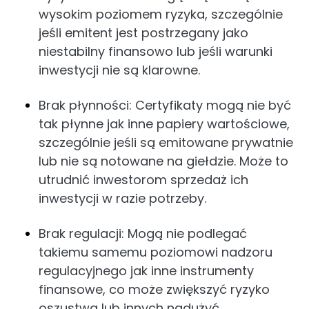
wysokim poziomem ryzyka, szczególnie
jeśli emitent jest postrzegany jako
niestabilny finansowo lub jeśli warunki
inwestycji nie są klarowne.
Brak płynności: Certyfikaty mogą nie być
tak płynne jak inne papiery wartościowe,
szczególnie jeśli są emitowane prywatnie
lub nie są notowane na giełdzie. Może to
utrudnić inwestorom sprzedaż ich
inwestycji w razie potrzeby.
Brak regulacji: Mogą nie podlegać
takiemu samemu poziomowi nadzoru
regulacyjnego jak inne instrumenty
finansowe, co może zwiększyć ryzyko
oszustwa lub innych nadużyć.