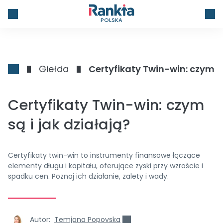
POLSKA
Giełda
Certyfikaty Twin-win: czym są
Certyfikaty Twin-win: czym
są i jak działają?
Certyfikaty twin-win to instrumenty finansowe łączące
elementy długu i kapitału, oferujące zyski przy wzroście i
spadku cen. Poznaj ich działanie, zalety i wady.
Autor:
Temjana Popovska