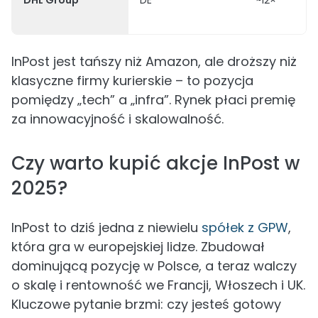
DHL Group
DE
~12×
InPost jest tańszy niż Amazon, ale droższy niż
klasyczne firmy kurierskie – to pozycja
pomiędzy „tech” a „infra”. Rynek płaci premię
za innowacyjność i skalowalność.
Czy warto kupić akcje InPost w
2025?
InPost to dziś jedna z niewielu
spółek z GPW
,
która gra w europejskiej lidze. Zbudował
dominującą pozycję w Polsce, a teraz walczy
o skalę i rentowność we Francji, Włoszech i UK.
Kluczowe pytanie brzmi: czy jesteś gotowy