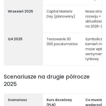
Wrzesień 2025
Capital Markets
Nowa strate
Day (planowany)
rozwoju +
aktualizacja
na 2026–27
Q4 2025
Testowanie 30
Symboliczn
000 paczkomatów
kamień milo
może wpłyn
sentyment
rynkowy
Scenariusze na drugie półrocze
2025
Scenariusz
Kurs docelowy
Co musiałob
(PLN)
wydarzyć