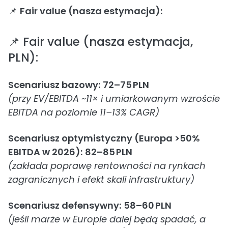
📌
Fair value (nasza estymacja):
📌 Fair value (nasza estymacja,
PLN):
Scenariusz bazowy:
72–75 PLN
(przy EV/EBITDA ~11× i umiarkowanym wzroście
EBITDA na poziomie 11–13% CAGR)
Scenariusz optymistyczny (Europa >50%
EBITDA w 2026):
82–85 PLN
(zakłada poprawę rentowności na rynkach
zagranicznych i efekt skali infrastruktury)
Scenariusz defensywny:
58–60 PLN
(jeśli marże w Europie dalej będą spadać, a