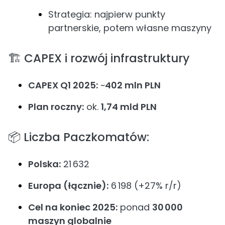
Strategia: najpierw punkty
partnerskie, potem własne maszyny
🏗️ CAPEX i rozwój infrastruktury
CAPEX Q1 2025:
~
402 mln PLN
Plan roczny:
ok.
1,74 mld PLN
📦 Liczba Paczkomatów:
Polska:
21 632
Europa (łącznie):
6 198 (+27% r/r)
Cel na koniec 2025:
ponad
30 000
maszyn globalnie