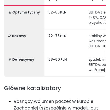
🔼
Optymistyczny
82–85 PLN
EBITDA z zag
>40%, CAPEX
przychodu
⚖️
Bazowy
72–75 PLN
stabilny wzr
wolumenów
EBITDA +10–1
🔽
Defensywny
58–60 PLN
spadek mar
EBITDA, opóź
we Francji i 
Główne katalizatory
Rosnący wolumen paczek w Europie
Zachodniej (szczególnie w modelu out-