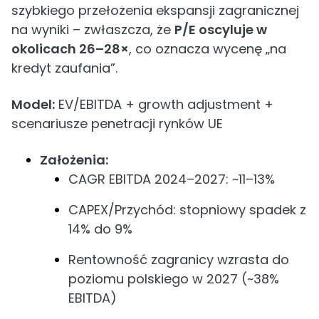
szybkiego przełożenia ekspansji zagranicznej
na wyniki – zwłaszcza, że
P/E oscyluje w
okolicach 26–28×
, co oznacza wycenę „na
kredyt zaufania”.
Model:
EV/EBITDA + growth adjustment +
scenariusze penetracji rynków UE
Założenia:
CAGR EBITDA 2024–2027: ~11–13%
CAPEX/Przychód: stopniowy spadek z
14% do 9%
Rentowność zagranicy wzrasta do
poziomu polskiego w 2027 (~38%
EBITDA)