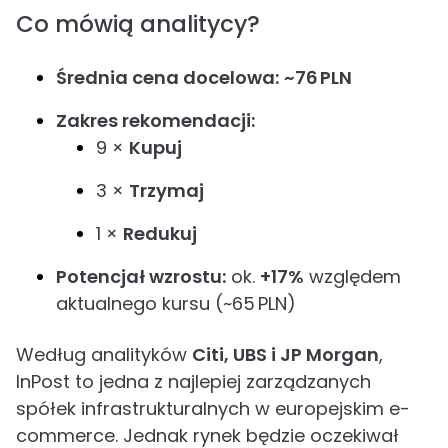
Co mówią analitycy?
Średnia cena docelowa:
~76 PLN
Zakres rekomendacji:
9 ×
Kupuj
3 ×
Trzymaj
1 ×
Redukuj
Potencjał wzrostu:
ok.
+17%
względem
aktualnego kursu (~65 PLN)
Według analityków
Citi, UBS i JP Morgan
,
InPost to jedna z najlepiej zarządzanych
spółek infrastrukturalnych w europejskim e-
commerce. Jednak rynek będzie oczekiwał