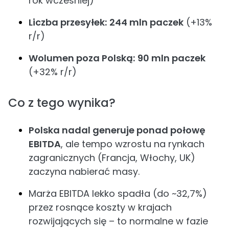
rok wcześniej)
Liczba przesyłek:
244 mln paczek
(+13%
r/r)
Wolumen poza Polską:
90 mln paczek
(+32% r/r)
Co z tego wynika?
Polska nadal generuje ponad połowę
EBITDA
, ale tempo wzrostu na rynkach
zagranicznych (Francja, Włochy, UK)
zaczyna nabierać masy.
Marża EBITDA lekko spadła (do ~32,7%)
przez rosnące koszty w krajach
rozwijających się – to normalne w fazie