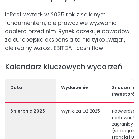
InPost wszedł w 2025 rok z solidnym
fundamentem, ale prawdziwe wyzwania
dopiero przed nim. Rynek oczekuje dowodów,
że europejska ekspansja to nie tylko „wizja”,
ale realny wzrost EBITDA i cash flow.
Kalendarz kluczowych wydarzeń
Data
Wydarzenie
Znaczenie 
inwestorów
8 sierpnia 2025
Wyniki za Q2 2025
Potwierdzen
rentowności
zagranicy
(szczególni
Francja i UK)