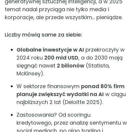
generatywnej sztucznej inteligencji, a w 2025
temat nadal przyciąga nie tylko media i
korporacje, ale przede wszystkim… pieniądze.
Liczby mówią same za siebie:
Globalne inwestycje w AI
przekroczyły w
2024 roku
200 mld USD
, a do 2030 mają
sięgnąć nawet
2 bilionów
(Statista,
McKinsey).
W sektorze finansowym
ponad 80% firm
planuje zwiększyć wydatki na AI
w ciągu
najbliższych 2 lat (Deloitte 2025).
Zastosowania? Od scoringu
kredytowego, przez analizę sentymentu w
social mediach, po algo trading i