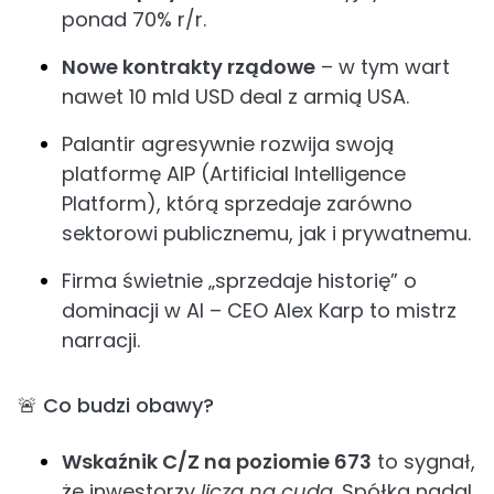
ponad 70% r/r.
Nowe kontrakty rządowe
– w tym wart
nawet 10 mld USD deal z armią USA.
Palantir agresywnie rozwija swoją
platformę AIP (Artificial Intelligence
Platform), którą sprzedaje zarówno
sektorowi publicznemu, jak i prywatnemu.
Firma świetnie „sprzedaje historię” o
dominacji w AI – CEO Alex Karp to mistrz
narracji.
🚨 Co budzi obawy?
Wskaźnik C/Z na poziomie 673
to sygnał,
że inwestorzy
liczą na cuda
. Spółka nadal