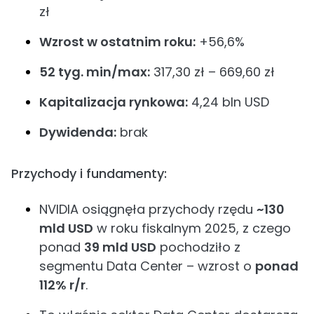
zł
Wzrost w ostatnim roku:
+56,6%
52 tyg. min/max:
317,30 zł – 669,60 zł
Kapitalizacja rynkowa:
4,24 bln USD
Dywidenda:
brak
Przychody i fundamenty:
NVIDIA osiągnęła przychody rzędu
~130
mld USD
w roku fiskalnym 2025, z czego
ponad
39 mld USD
pochodziło z
segmentu Data Center – wzrost o
ponad
112% r/r
.