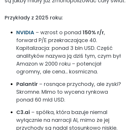
są jakby miały już zmonopolizować cały świat.
Przykłady z 2025 roku:
NVIDIA
– wzrost o ponad
150% r/r
,
forward P/E przekraczające 40.
Kapitalizacja: ponad 3 bln USD. Część
analityków nazywa ją dziś tym, czym był
Amazon w 2000 roku – potencjał
ogromny, ale cena… kosmiczna.
Palantir
– rosnące przychody, ale zyski?
Skromne. Mimo to wycena rynkowa
ponad 60 mld USD.
C3.ai
– spółka, która bazuje niemal
wyłącznie na narracji AI, mimo że jej
przychody są nadal stosunkowo niskie.