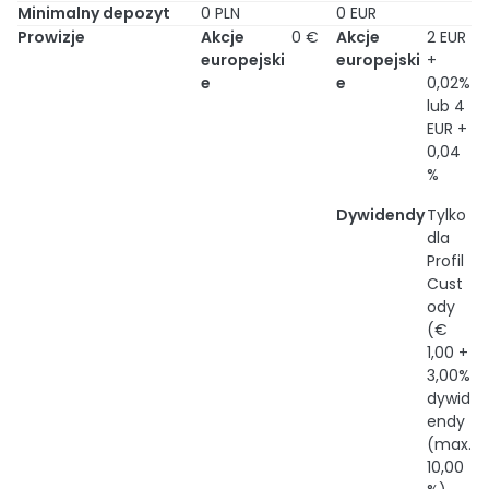
Minimalny depozyt
0 PLN
0 EUR
Prowizje
Akcje
0 €
Akcje
2 EUR
europejski
europejski
+
e
e
0,02%
lub 4
EUR +
0,04
%
Dywidendy
Tylko
dla
Profil
Cust
ody
(€
1,00 +
3,00%
dywid
endy
(max.
10,00