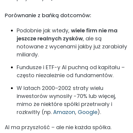
Porównanie z bańką dotcomów:
Podobnie jak wtedy,
wiele firm nie ma
jeszcze realnych zysków
, ale są
notowane z wycenami jakby już zarabiały
miliardy.
Fundusze i ETF-y AI puchną od kapitału –
często niezależnie od fundamentów.
W latach 2000–2002 straty wielu
inwestorów wynosiły -70% lub więcej,
mimo że niektóre spółki przetrwały i
rozkwitły (np.
Amazon
,
Google
).
AI ma przyszłość – ale nie każda spółka.