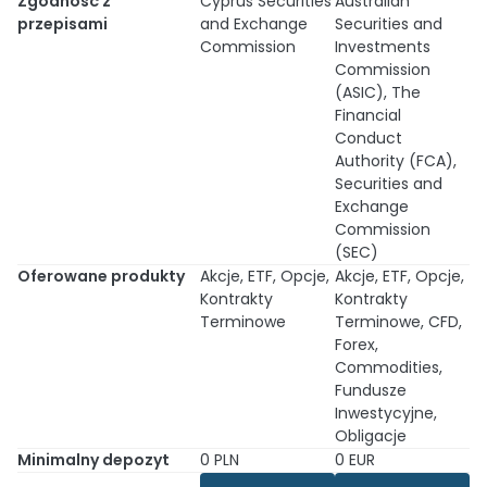
Zgodność z
Cyprus Securities
Australian
przepisami
and Exchange
Securities and
Commission
Investments
Commission
(ASIC), The
Financial
Conduct
Authority (FCA),
Securities and
Exchange
Commission
(SEC)
Oferowane produkty
Akcje, ETF, Opcje,
Akcje, ETF, Opcje,
Kontrakty
Kontrakty
Terminowe
Terminowe, CFD,
Forex,
Commodities,
Fundusze
Inwestycyjne,
Obligacje
Minimalny depozyt
0 PLN
0 EUR