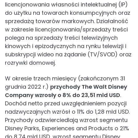
licencjonowania własności intelektualnej (IP)
do użytku na towarach konsumpcyjnych oraz
sprzedażą towarów markowych. Działalność
w zakresie licencjonowania/sprzedaży treści
polega na sprzedaży treści telewizyjnych
kinowych i epizodycznych na rynku telewizji i
subskrypcji wideo na żądanie (TV/SVOD) oraz
rozrywki domowej.
W okresie trzech miesięcy (zakończonym 31
grudnia 2022 r.)
przychody The Walt Disney
Company wzrosły o 8% do 23,51 mld USD
.
Dochód netto przed uwzględnieniem pozycji
nadzwyczajnych wzrósł o 11% do 1,28 mld USD.
Przychody odzwierciedlają wzrost segmentu
Disney Parks, Experiences and Products o 21%
do 8,74 mld USD, wzrost segmentu Disney