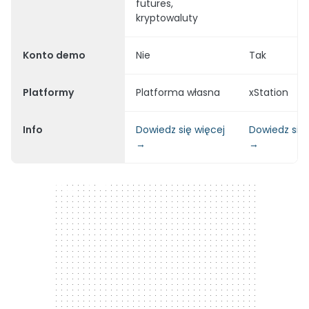
futures,
kryptowaluty
Konto demo
Nie
Tak
Platformy
Platforma własna
xStation
Info
Dowiedz się więcej
Dowiedz się 
→
→
300 x 250