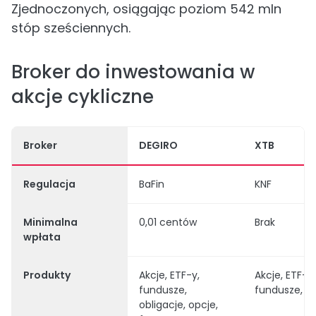
Zjednoczonych, osiągając poziom 542 mln
stóp sześciennych.
Broker do inwestowania w
akcje cykliczne
Broker
DEGIRO
XTB
Regulacja
BaFin
KNF
Minimalna
0,01 centów
Brak
wpłata
Produkty
Akcje, ETF-y,
Akcje, ETF-y,
fundusze,
fundusze, C
obligacje, opcje,